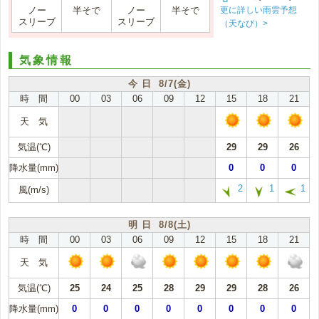
更に詳しい雨雲予想
ノー
半そで
ノー
半そで
スリーブ
スリーブ
（天なび）>
気象情報
今 日 8/7(金)
時 間
00
03
06
09
12
15
18
21
天 気
気温(℃)
29
29
26
降水量(mm)
0
0
0
2
1
1
風(m/s)
明 日 8/8(土)
時 間
00
03
06
09
12
15
18
21
天 気
気温(℃)
25
24
25
28
29
29
28
26
降水量(mm)
0
0
0
0
0
0
0
0