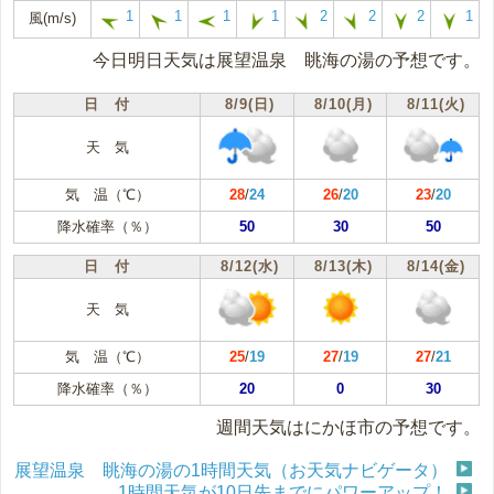
1
1
1
1
2
2
2
1
風(m/s)
今日明日天気は展望温泉 眺海の湯の予想です。
日 付
8/9(日)
8/10(月)
8/11(火)
天 気
気 温（℃）
28
/
24
26
/
20
23
/
20
降水確率（％）
50
30
50
日 付
8/12(水)
8/13(木)
8/14(金)
天 気
気 温（℃）
25
/
19
27
/
19
27
/
21
降水確率（％）
20
0
30
週間天気はにかほ市の予想です。
展望温泉 眺海の湯の1時間天気（お天気ナビゲータ）
1時間天気が10日先までにパワーアップ！