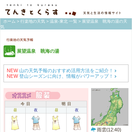
ホーム
>
行楽地の天気
>
温泉-東北 一覧
> 展望温泉 眺海の湯の天
気
展望温泉 眺海の湯
NEW
山の天気予報のおすすめ活用方法をご紹介！
NEW
登山シーズンに向け、情報がパワーアップ！
今 日
明 日
昼
夜
昼
夜
雨雲(12:40)