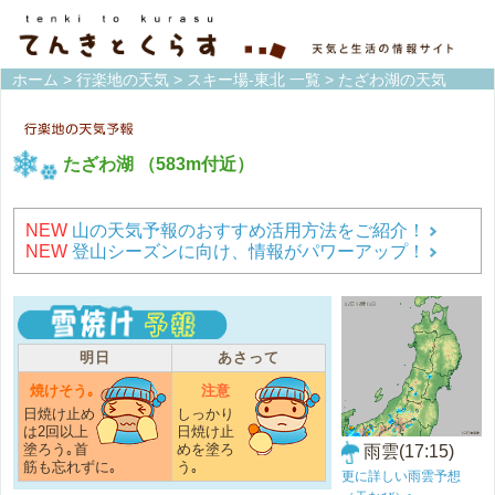
ホーム
>
行楽地の天気
>
スキー場-東北 一覧
> たざわ湖の天気
たざわ湖
（583m付近）
NEW
山の天気予報のおすすめ活用方法をご紹介！
NEW
登山シーズンに向け、情報がパワーアップ！
明日
あさって
焼けそう｡
注意
日焼け止め
しっかり
は2回以上
日焼け止
塗ろう｡首
めを塗ろ
雨雲(17:15)
筋も忘れずに｡
う｡
更に詳しい雨雲予想