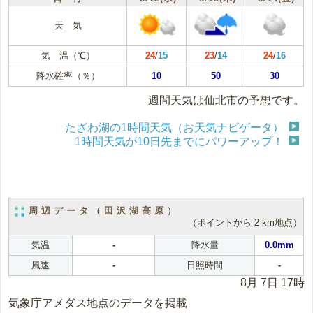
天 気
気 温（℃）
24
/
15
23
/
14
24
/
16
降水確率（％）
10
50
30
週間天気は仙北市の予想です。
たざわ湖の1時間天気（お天気ナビゲータ）
1時間天気が10日先までにパワーアップ！
周辺データ（田沢湖高原）
（ポイントから 2 km地点）
気温
-
降水量
0.0mm
風速
-
日照時間
-
8月 7日 17時
気象庁アメダス地点のデータを掲載