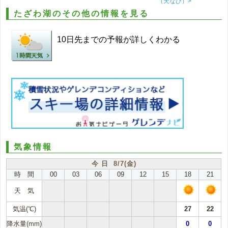
（天なび）>
たざわ湖のその他の情報を見る
10日先までの予報が詳しくわかる
気象情報
今 日 8/7(金)
時 間
00
03
06
09
12
15
18
21
天 気
気温(℃)
27
22
降水量(mm)
0
0