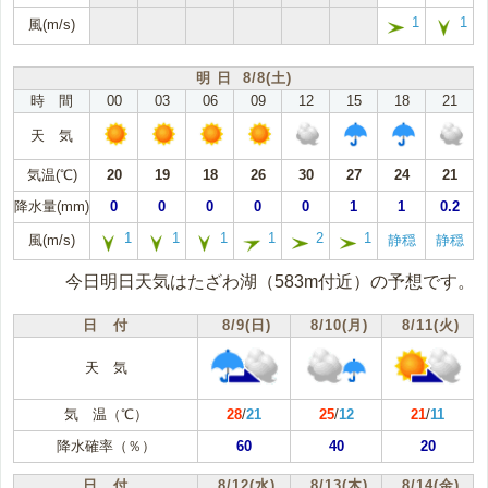
1
1
風(m/s)
明 日 8/8(土)
時 間
00
03
06
09
12
15
18
21
天 気
気温(℃)
20
19
18
26
30
27
24
21
降水量(mm)
0
0
0
0
0
1
1
0.2
1
1
1
1
2
1
風(m/s)
静穏
静穏
今日明日天気はたざわ湖（583m付近）の予想です。
日 付
8/9(日)
8/10(月)
8/11(火)
天 気
気 温（℃）
28
/
21
25
/
12
21
/
11
降水確率（％）
60
40
20
日 付
8/12(水)
8/13(木)
8/14(金)