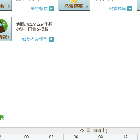
星空指数
発雷確率
地面のぬかるみ予想
や過去雨量を掲載
ぬかるみ情報
報
今 日 8/8(土)
間
00
03
06
09
12