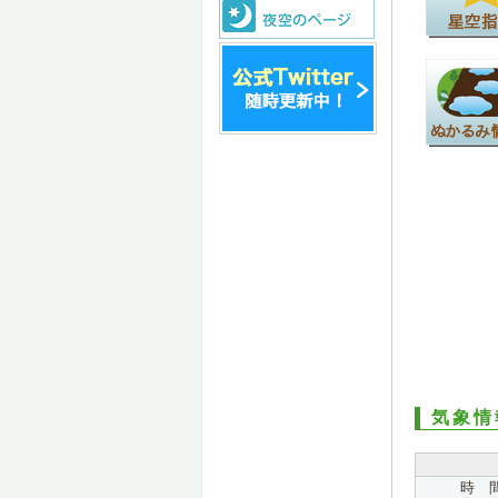
気象情
時 