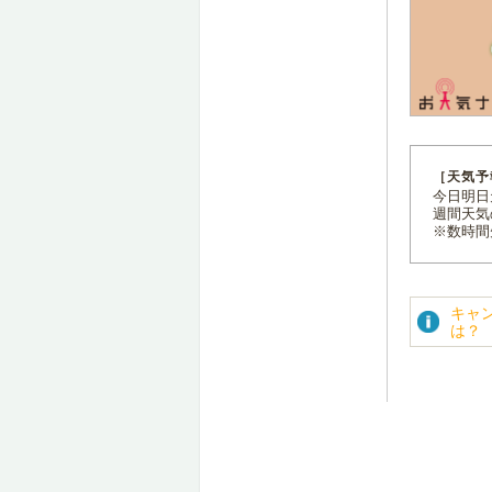
［天気予
今日明日天
週間天気
※数時間
キャ
は？