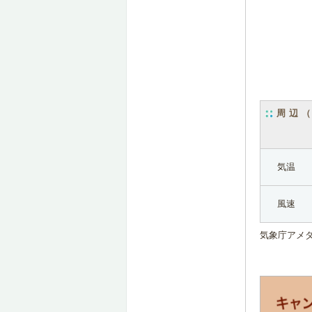
周辺
気温
風速
気象庁アメ