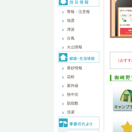
警報・注意報
地震
津波
台風
火山情報
［おすす
黄砂情報
花粉
御崎野
紫外線
熱中症
肌指数
洗濯