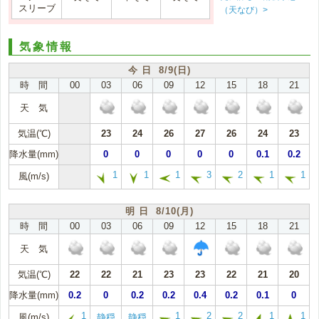
スリーブ
（天なび）>
気象情報
今 日 8/9(日)
時 間
00
03
06
09
12
15
18
21
天 気
気温(℃)
23
24
26
27
26
24
23
降水量(mm)
0
0
0
0
0
0.1
0.2
1
1
1
3
2
1
1
風(m/s)
明 日 8/10(月)
時 間
00
03
06
09
12
15
18
21
天 気
気温(℃)
22
22
21
23
23
22
21
20
降水量(mm)
0.2
0
0.2
0.2
0.4
0.2
0.1
0
1
1
2
2
1
1
風(m/s)
静穏
静穏