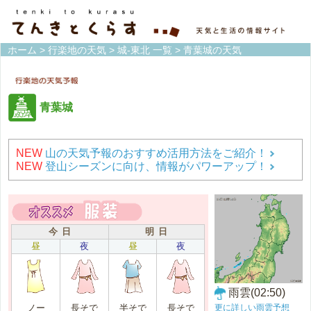
ホーム
>
行楽地の天気
>
城-東北 一覧
> 青葉城の天気
青葉城
NEW
山の天気予報のおすすめ活用方法をご紹介！
NEW
登山シーズンに向け、情報がパワーアップ！
今 日
明 日
昼
夜
昼
夜
雨雲(02:50)
更に詳しい雨雲予想
ノー
長そで
半そで
長そで