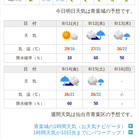
今日明日天気は青葉城の予想です。
日 付
8/11(火)
8/12(水)
8/13(木)
天 気
気 温（℃）
29
/
18
27
/
21
26
/
22
降水確率（％）
10
60
50
日 付
8/14(金)
8/15(土)
8/16(日)
天 気
-
気 温（℃）
26
/
21
26
/
22
-
/
-
降水確率（％）
60
50
-
週間天気は仙台市青葉区の予想です。
青葉城の1時間天気（お天気ナビゲータ）
1時間天気が10日先までにパワーアップ！