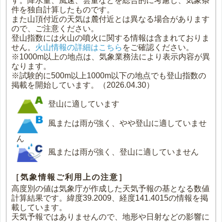
す。降水量、風速、雲量などを総合的に考慮し、気象条
件を独自計算したものです。
また山頂付近の天気は麓付近とは異なる場合があります
ので、ご注意ください。
登山指数には火山の噴火に関する情報は含まれておりま
せん。
火山情報の詳細はこちら
をご確認ください。
※1000m以上の地点は、気象業務法により表示内容が異
なります。
※試験的に500m以上1000m以下の地点でも登山指数の
掲載を開始しています。（2026.04.30）
登山に適しています
風または雨が強く、やや登山に適していませ
ん
風または雨が強く、登山に適していません
［気象情報ご利用上の注意］
高度別の値は気象庁が作成した天気予報の基となる数値
計算結果です。緯度39.2009、経度141.4015の情報を掲
載しています。
天気予報ではありませんので、地形や日射などの影響に