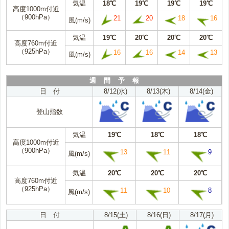
気温
18℃
19℃
19℃
19℃
高度1000m付近
（900hPa）
21
20
18
16
風(m/s)
気温
19℃
20℃
20℃
20℃
高度760m付近
（925hPa）
16
16
14
13
風(m/s)
週 間 予 報
日 付
8/12(水)
8/13(木)
8/14(金)
登山指数
気温
19℃
18℃
18℃
高度1000m付近
（900hPa）
13
11
9
風(m/s)
気温
20℃
20℃
20℃
高度760m付近
（925hPa）
11
10
8
風(m/s)
日 付
8/15(土)
8/16(日)
8/17(月)