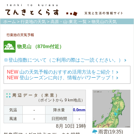
ホーム
>
行楽地の天気
>
高原・山-東北 一覧
> 物見山の天気
物見山
（870m付近）
※登山指数について（ご利用の際はご一読ください。）
NEW
山の天気予報のおすすめ活用方法をご紹介！
NEW
登山シーズンに向け、情報がパワーアップ！
周辺データ（米里）
（ポイントから 9 km地点）
気温
-
降水量
0.0mm
風速
-
日照時間
-
8月 10日 19時
雨雲(19:35)