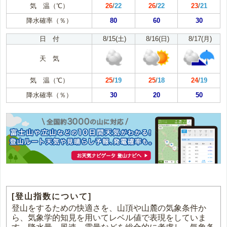
気 温（℃）
26
/
22
26
/
22
23
/
21
降水確率（％）
80
60
30
日 付
8/15(土)
8/16(日)
8/17(月)
天 気
気 温（℃）
25
/
19
25
/
18
24
/
19
降水確率（％）
30
20
50
[登山指数について]
登山をするための快適さを、山頂や山麓の気象条件か
ら、気象学的知見を用いてレベル値で表現をしていま