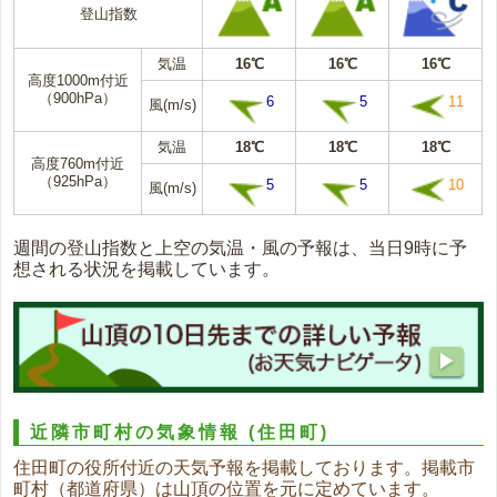
登山指数
気温
16℃
16℃
16℃
高度1000m付近
（900hPa）
6
5
11
風(m/s)
気温
18℃
18℃
18℃
高度760m付近
（925hPa）
5
5
10
風(m/s)
週間の登山指数と上空の気温・風の予報は、当日9時に予
想される状況を掲載しています。
近隣市町村の気象情報
(住田町)
住田町の役所付近の天気予報を掲載しております。掲載市
町村（都道府県）は山頂の位置を元に定めています。