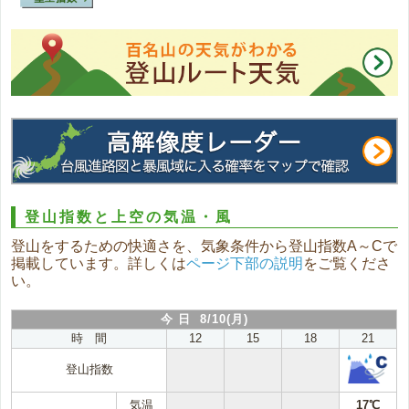
登山指数と上空の気温・風
登山をするための快適さを、気象条件から登山指数A～Cで
掲載しています。詳しくは
ページ下部の説明
をご覧くださ
い。
今 日 8/10(月)
時 間
12
15
18
21
登山指数
気温
17℃