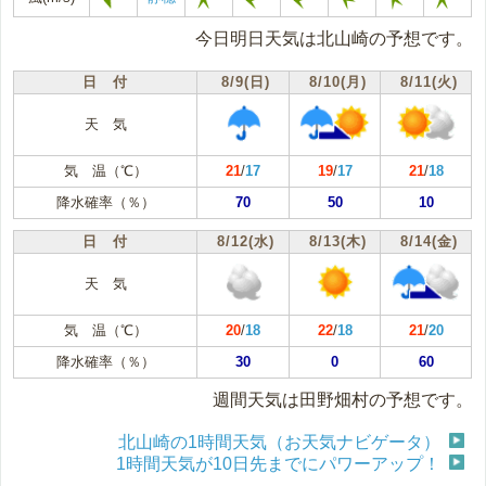
今日明日天気は北山崎の予想です。
日 付
8/9(日)
8/10(月)
8/11(火)
天 気
気 温（℃）
21
/
17
19
/
17
21
/
18
降水確率（％）
70
50
10
日 付
8/12(水)
8/13(木)
8/14(金)
天 気
気 温（℃）
20
/
18
22
/
18
21
/
20
降水確率（％）
30
0
60
週間天気は田野畑村の予想です。
北山崎の1時間天気（お天気ナビゲータ）
1時間天気が10日先までにパワーアップ！