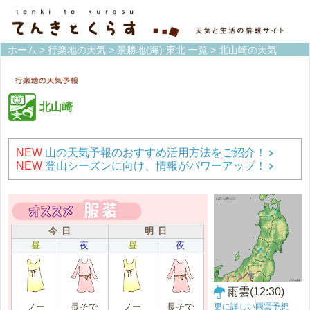
ホーム
>
行楽地の天気
>
景勝地(海)-東北 一覧
> 北山崎の天気
北山崎
NEW
山の天気予報のおすすめ活用方法をご紹介！
NEW
登山シーズンに向け、情報がパワーアップ！
今 日
明 日
昼
夜
昼
夜
雨雲(12:30)
更に詳しい雨雲予想
ノー
長そで
ノー
長そで