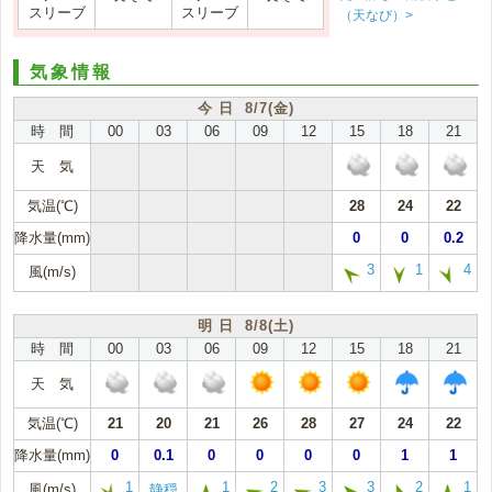
スリーブ
スリーブ
（天なび）>
気象情報
今 日 8/7(金)
時 間
00
03
06
09
12
15
18
21
天 気
気温(℃)
28
24
22
降水量(mm)
0
0
0.2
3
1
4
風(m/s)
明 日 8/8(土)
時 間
00
03
06
09
12
15
18
21
天 気
気温(℃)
21
20
21
26
28
27
24
22
降水量(mm)
0
0.1
0
0
0
0
1
1
1
1
2
3
3
2
1
風(m/s)
静穏