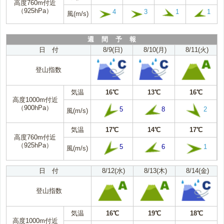
高度760m付近
（925hPa）
4
3
1
1
風(m/s)
週 間 予 報
日 付
8/9(日)
8/10(月)
8/11(火)
登山指数
気温
16℃
13℃
16℃
高度1000m付近
（900hPa）
5
8
2
風(m/s)
気温
17℃
14℃
17℃
高度760m付近
（925hPa）
5
6
1
風(m/s)
日 付
8/12(水)
8/13(木)
8/14(金)
登山指数
気温
16℃
19℃
18℃
高度1000m付近