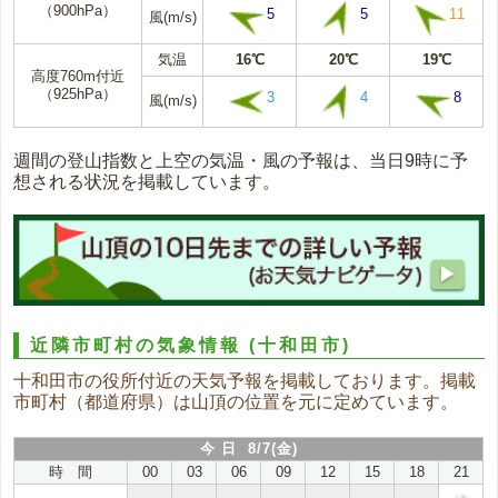
（900hPa）
5
5
11
風(m/s)
気温
16℃
20℃
19℃
高度760m付近
（925hPa）
3
4
8
風(m/s)
週間の登山指数と上空の気温・風の予報は、当日9時に予
想される状況を掲載しています。
近隣市町村の気象情報
(十和田市)
十和田市の役所付近の天気予報を掲載しております。掲載
市町村（都道府県）は山頂の位置を元に定めています。
今 日 8/7(金)
時 間
00
03
06
09
12
15
18
21