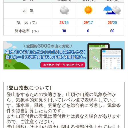
天 気
気 温（℃）
23
/
15
29
/
17
26
/
20
降水確率（％）
30
0
60
[登山指数について]
登山をするための快適さを、山頂や山麓の気象条件か
ら、気象学的知見を用いてレベル値で表現をしていま
す。降水量、風速、雲量などを総合的に考慮し、気象条
件を独自計算したものです。
また山頂付近の天気は麓付近とは異なる場合があります
ので、ご注意ください。
登山指数には火山の噴火に関する情報は含まれておりま