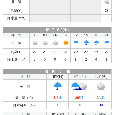
天 気
気温(℃)
23
降水量(mm)
0
明 日 8/8(土)
時 間
00
03
06
09
12
15
18
21
天 気
気温(℃)
22
21
21
28
29
27
25
22
降水量(mm)
0
0
0
0
1
2
4
1
週 間 予 報
日 付
8/9(日)
8/10(月)
8/11(火)
天 気
気 温（℃）
21
/
18
20
/
18
24
/
11
降水確率（％）
60
60
30
日 付
8/12(水)
8/13(木)
8/14(金)