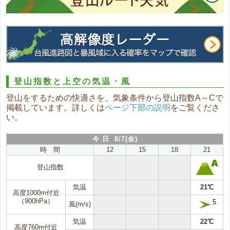
登山指数と上空の気温・風
登山をするための快適さを、気象条件から登山指数A～Cで
掲載しています。詳しくは
ページ下部の説明
をご覧くださ
い。
今 日 8/7(金)
時 間
12
15
18
21
登山指数
気温
21℃
高度1000m付近
（900hPa）
5
風(m/s)
気温
22℃
高度760m付近