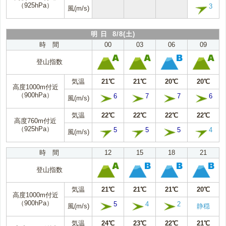
（925hPa）
3
風(m/s)
明 日 8/8(土)
時 間
00
03
06
09
登山指数
気温
21℃
21℃
20℃
20℃
高度1000m付近
（900hPa）
6
7
7
6
風(m/s)
気温
22℃
22℃
22℃
22℃
高度760m付近
（925hPa）
5
5
5
4
風(m/s)
時 間
12
15
18
21
登山指数
気温
21℃
21℃
21℃
20℃
高度1000m付近
（900hPa）
5
4
2
風(m/s)
静穏
気温
24℃
23℃
22℃
21℃