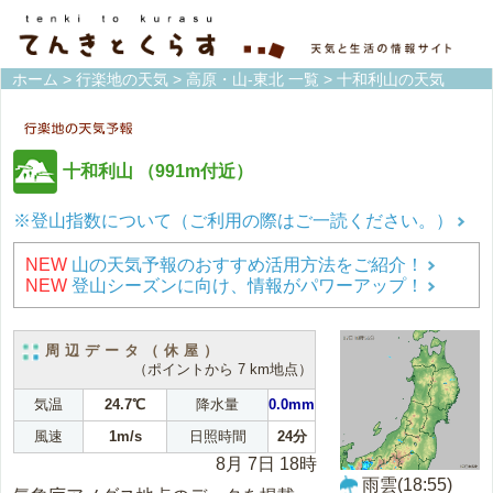
ホーム
>
行楽地の天気
>
高原・山-東北 一覧
> 十和利山の天気
十和利山
（991m付近）
※登山指数について（ご利用の際はご一読ください。）
NEW
山の天気予報のおすすめ活用方法をご紹介！
NEW
登山シーズンに向け、情報がパワーアップ！
周辺データ（休屋）
（ポイントから 7 km地点）
気温
24.7℃
降水量
0.0mm
風速
1m/s
日照時間
24分
8月 7日 18時
雨雲(18:55)