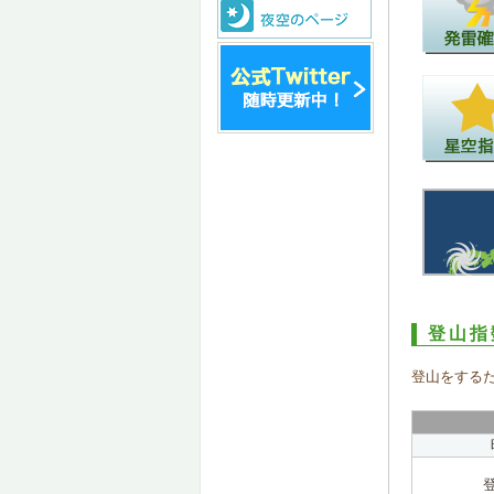
登山指
登山をする