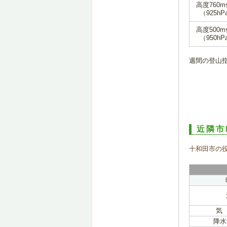
高度760
（925hP
高度500
（950hP
週間の登山
近隣市
十和田市の
気
降水