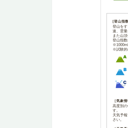
[登山指
登山をす
速、雲量
また山頂
登山指数
※100
※試験的
［気象情
高度別の
す。
天気予報
さい。