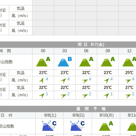
気温
付近
a）
風（m/s）
気温
付近
a）
風（m/s）
明 日 8/7(金)
時 間
00
03
06
09
12
登山指数
気温
23℃
23℃
22℃
23℃
25℃
付近
4
4
4
4
4
a）
風（m/s）
気温
22℃
22℃
22℃
25℃
27℃
付近
1
2
2
1
2
a）
風（m/s）
週 間 予 報
日 付
8/8(土)
8/9(日)
8/10(月)
8/11
登山指数