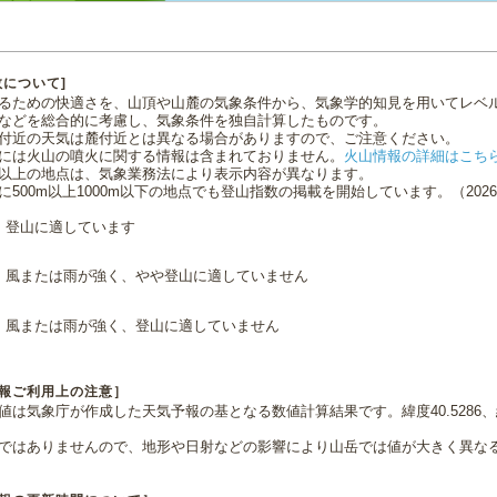
数について]
るための快適さを、山頂や山麓の気象条件から、気象学的知見を用いてレベ
などを総合的に考慮し、気象条件を独自計算したものです。
付近の天気は麓付近とは異なる場合がありますので、ご注意ください。
には火山の噴火に関する情報は含まれておりません。
火山情報の詳細はこち
0m以上の地点は、気象業務法により表示内容が異なります。
に500m以上1000m以下の地点でも登山指数の掲載を開始しています。（2026.0
登山に適しています
風または雨が強く、やや登山に適していません
風または雨が強く、登山に適していません
報ご利用上の注意］
値は気象庁が作成した天気予報の基となる数値計算結果です。緯度40.5286、経
ではありませんので、地形や日射などの影響により山岳では値が大きく異な