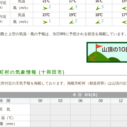
気温
21℃
17℃
16℃
15
m付近
2
3
3
a）
風（m/s）
気温
23℃
19℃
18℃
17
m付近
1
2
2
a）
風（m/s）
指数と上空の気温・風の予報は、当日9時に予想される状況を掲載しています
町村の気象情報
(十和田市)
役所付近の天気予報を掲載しております。掲載市町村（都道府県）は山頂の位
今 日 8/6(木)
時 間
00
03
06
09
12
天 気
 温（℃）
量（mm）