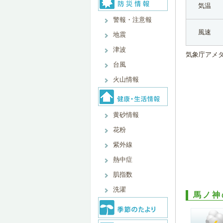
気温
警報・注意報
風速
地震
津波
気象庁アメ
台風
火山情報
黄砂情報
花粉
紫外線
熱中症
肌指数
洗濯
馬ノ神