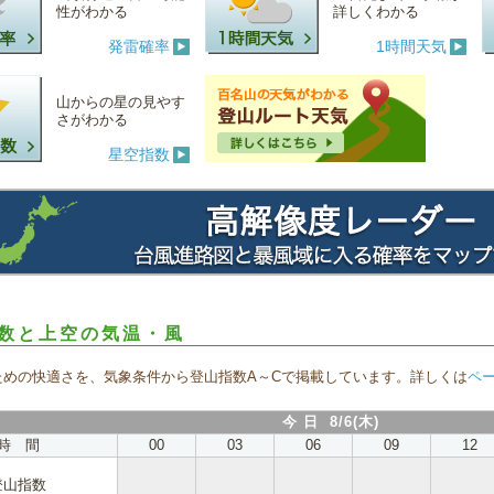
性がわかる
詳しくわかる
発雷確率
1時間天気
山からの星の見やす
さがわかる
星空指数
数と上空の気温・風
ための快適さを、気象条件から登山指数A～Cで掲載しています。詳しくは
ペ
今 日 8/6(木)
時 間
00
03
06
09
12
登山指数