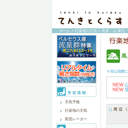
ホーム
>
行楽地の天気
>
高原・山-東北 
馬
※登山指数
NEW
NEW
天気予報
周辺
行楽地の天気
雨雲レーダー