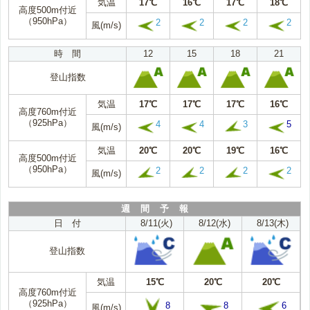
気温
17℃
16℃
17℃
18℃
高度500m付近
（950hPa）
2
2
2
2
風(m/s)
時 間
12
15
18
21
登山指数
気温
17℃
17℃
17℃
16℃
高度760m付近
（925hPa）
4
4
3
5
風(m/s)
気温
20℃
20℃
19℃
16℃
高度500m付近
（950hPa）
2
2
2
2
風(m/s)
週 間 予 報
日 付
8/11(火)
8/12(水)
8/13(木)
登山指数
気温
15℃
20℃
20℃
高度760m付近
（925hPa）
8
8
6
風(m/s)