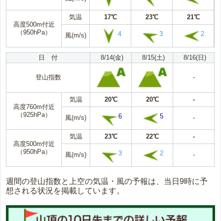
気温
17℃
23℃
21℃
高度500m付近
（950hPa）
4
3
2
風(m/s)
日 付
8/14(金)
8/15(土)
8/16(日)
登山指数
-
気温
20℃
20℃
-
高度760m付近
（925hPa）
6
5
風(m/s)
-
気温
23℃
22℃
-
高度500m付近
（950hPa）
3
2
風(m/s)
-
週間の登山指数と上空の気温・風の予報は、当日9時に予
想される状況を掲載しています。