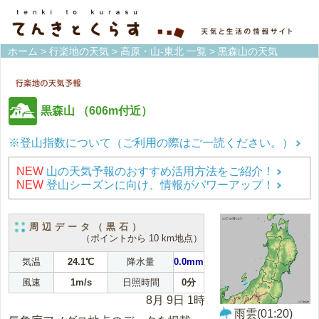
ホーム
>
行楽地の天気
>
高原・山-東北 一覧
> 黒森山の天気
黒森山
（606m付近）
※登山指数について（ご利用の際はご一読ください。）
NEW
山の天気予報のおすすめ活用方法をご紹介！
NEW
登山シーズンに向け、情報がパワーアップ！
周辺データ（黒石）
（ポイントから 10 km地点）
気温
24.1℃
降水量
0.0mm
風速
1m/s
日照時間
0分
8月 9日 1時
雨雲(01:20)