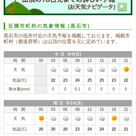
近隣市町村の気象情報
(黒石市)
黒石市の役所付近の天気予報を掲載しております。掲載市
町村（都道府県）は山頂の位置を元に定めています。
今 日 8/9(日)
時 間
00
03
06
09
12
15
18
21
天 気
気温(℃)
22
23
24
25
25
23
22
降水量(mm)
0
0
0.1
0
0
0
0
明 日 8/10(月)
時 間
00
03
06
09
12
15
18
21
天 気
気温(℃)
20
20
20
23
24
24
22
21