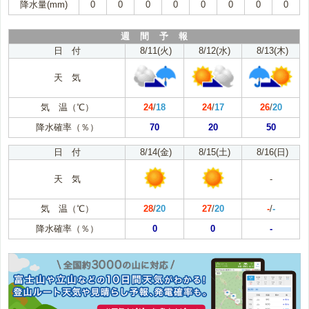
降水量(mm)
0
0
0
0
0
0
0
0
週 間 予 報
日 付
8/11(火)
8/12(水)
8/13(木)
天 気
気 温（℃）
24
/
18
24
/
17
26
/
20
降水確率（％）
70
20
50
日 付
8/14(金)
8/15(土)
8/16(日)
天 気
-
気 温（℃）
28
/
20
27
/
20
-
/
-
降水確率（％）
0
0
-