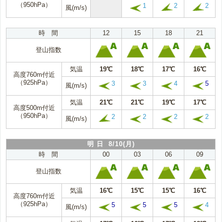
（950hPa）
1
2
2
風(m/s)
時 間
12
15
18
21
登山指数
気温
19℃
18℃
17℃
16℃
高度760m付近
（925hPa）
3
3
4
5
風(m/s)
気温
21℃
21℃
19℃
17℃
高度500m付近
（950hPa）
2
2
2
2
風(m/s)
明 日 8/10(月)
時 間
00
03
06
09
登山指数
気温
16℃
15℃
15℃
16℃
高度760m付近
（925hPa）
5
5
5
4
風(m/s)