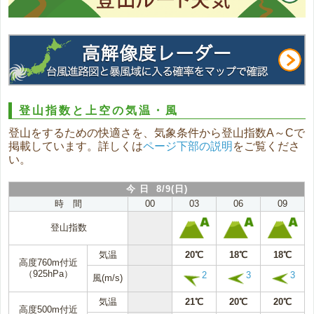
登山指数と上空の気温・風
登山をするための快適さを、気象条件から登山指数A～Cで
掲載しています。詳しくは
ページ下部の説明
をご覧くださ
い。
今 日 8/9(日)
時 間
00
03
06
09
登山指数
気温
20℃
18℃
18℃
高度760m付近
（925hPa）
2
3
3
風(m/s)
気温
21℃
20℃
20℃
高度500m付近