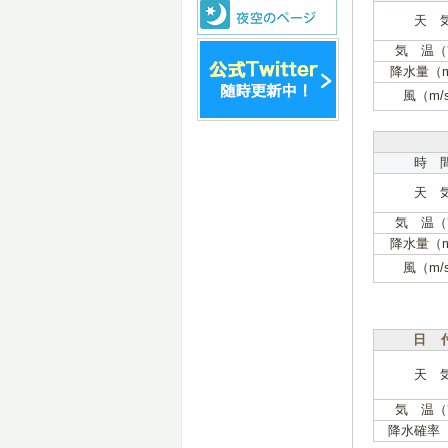
天 
気 温（
降水量（
風（m/
時 
天 
気 温（
降水量（
風（m/
日 
天 
気 温（
降水確率