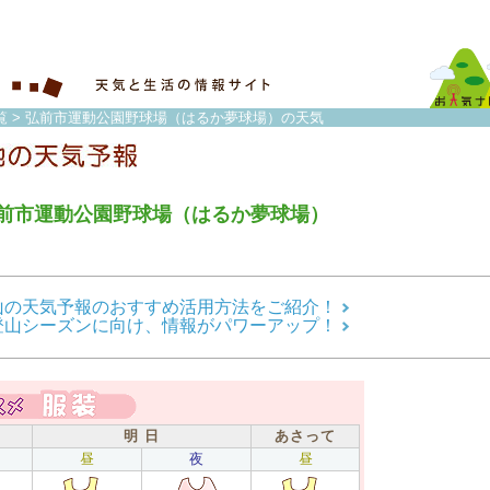
覧
> 弘前市運動公園野球場（はるか夢球場）の天気
前市運動公園野球場（はるか夢球場）
山の天気予報のおすすめ活用方法をご紹介！
登山シーズンに向け、情報がパワーアップ！
明 日
あさって
昼
夜
昼