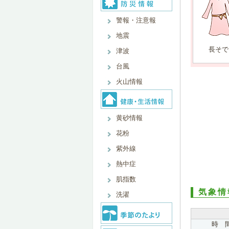
警報・注意報
地震
長そで
津波
台風
火山情報
黄砂情報
花粉
紫外線
熱中症
肌指数
気象情
洗濯
時 