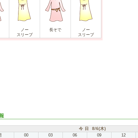
ノー
長そで
ノー
スリーブ
スリーブ
報
今 日 8/6(木)
間
00
03
06
09
12