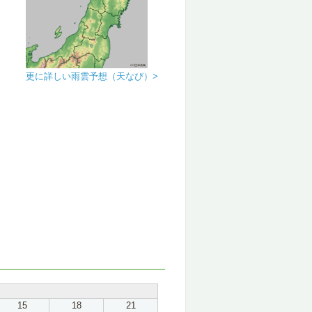
更に詳しい雨雲予想（天なび）>
15
18
21