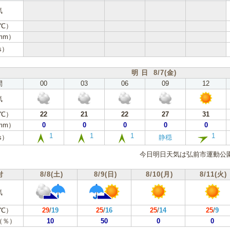
気
℃）
mm）
s）
明 日 8/7(金)
間
00
03
06
09
12
気
℃）
22
21
22
27
31
mm）
0
0
0
0
0
1
1
1
1
s）
静穏
今日明日天気は弘前市運動公
付
8/8(土)
8/9(日)
8/10(月)
8/11(火)
気
℃）
29
/
19
25
/
16
25
/
14
25
/
9
（％）
10
50
0
0