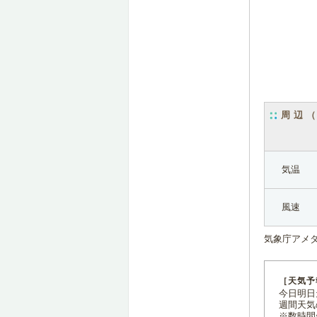
周辺
気温
風速
気象庁アメ
［天気予
今日明日天
週間天気
※数時間