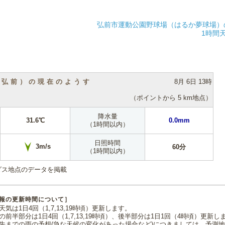
弘前市運動公園野球場（はるか夢球場）
1時間
（弘前）の現在のようす
8月 6日 13時
（ポイントから 5 km地点）
降水量
31.6℃
0.0mm
（1時間以内）
日照時間
3m/s
60分
（1時間以内）
ダス地点のデータを掲載
報の更新時間について］
気は1日4回（1,7,13,19時頃）更新します。
の前半部分は1日4回（1,7,13,19時頃）、後半部分は1日1回（4時頃）更新し
先までの雨の予想(急な天候の変化があった場合など)につきましては、予測