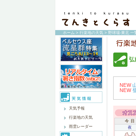
ホーム
>
行楽地の天気
>
野球場-東北 一
弘
NEW
NEW
天気予報
行楽地の天気
今 日
雨雲レーダー
夜