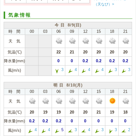
（天なび）>
気象情報
今 日 8/9(日)
時 間
00
03
06
09
12
15
18
21
天 気
気温(℃)
22
21
20
20
20
20
降水量(mm)
0
0
0.2
0.2
0.2
0.2
3
4
4
4
3
3
風(m/s)
明 日 8/10(月)
時 間
00
03
06
09
12
15
18
21
天 気
気温(℃)
20
19
19
20
20
21
19
18
降水量(mm)
0.2
0.2
0.2
0
0
0
0
0
4
4
5
3
4
3
3
2
風(m/s)