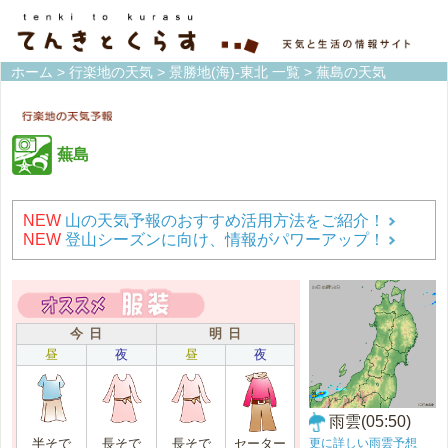
ホーム
>
行楽地の天気
>
景勝地(海)-東北 一覧
> 蕪島の天気
蕪島
NEW
山の天気予報のおすすめ活用方法をご紹介！
NEW
登山シーズンに向け、情報がパワーアップ！
今 日
明 日
昼
夜
昼
夜
雨雲(05:50)
更に詳しい雨雲予想
半そで
長そで
長そで
セーター