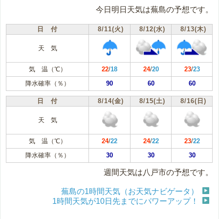
今日明日天気は蕪島の予想です。
日 付
8/11(火)
8/12(水)
8/13(木)
天 気
気 温（℃）
22
/
18
24
/
20
23
/
23
降水確率（％）
90
60
60
日 付
8/14(金)
8/15(土)
8/16(日)
天 気
気 温（℃）
24
/
22
24
/
22
23
/
22
降水確率（％）
30
30
30
週間天気は八戸市の予想です。
蕪島の1時間天気（お天気ナビゲータ）
1時間天気が10日先までにパワーアップ！