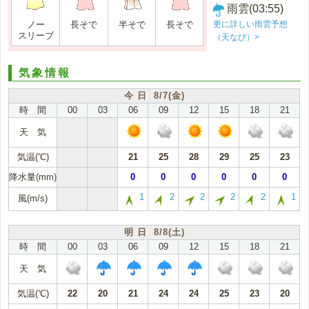
雨雲(03:55)
更に詳しい雨雲予想
ノー
長そで
半そで
長そで
スリーブ
（天なび）>
気象情報
今 日 8/7(金)
時 間
00
03
06
09
12
15
18
21
天 気
気温(℃)
21
25
28
29
25
23
降水量(mm)
0
0
0
0
0
0
1
2
2
2
2
1
風(m/s)
明 日 8/8(土)
時 間
00
03
06
09
12
15
18
21
天 気
気温(℃)
22
20
21
24
24
25
23
20