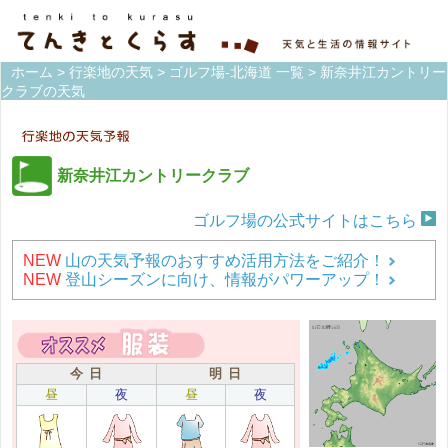
ホーム
>
行楽地の天気
>
ゴルフ場-北海道 一覧
> 新奈井江カントリー
クラブの天気
新奈井江カントリークラブ
ゴルフ場の公式サイトはこちら
NEW
山の天気予報のおすすめ活用方法をご紹介！
NEW
登山シーズンに向け、情報がパワーアップ！
今 日
明 日
昼
夜
昼
夜