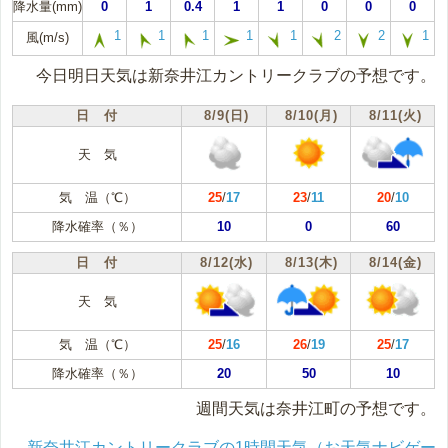
降水量(mm)
0
1
0.4
1
1
0
0
0
1
1
1
1
1
2
2
1
風(m/s)
今日明日天気は新奈井江カントリークラブの予想です。
日 付
8/9(日)
8/10(月)
8/11(火)
天 気
気 温（℃）
25
/
17
23
/
11
20
/
10
降水確率（％）
10
0
60
日 付
8/12(水)
8/13(木)
8/14(金)
天 気
気 温（℃）
25
/
16
26
/
19
25
/
17
降水確率（％）
20
50
10
週間天気は奈井江町の予想です。
新奈井江カントリークラブの1時間天気（お天気ナビゲー