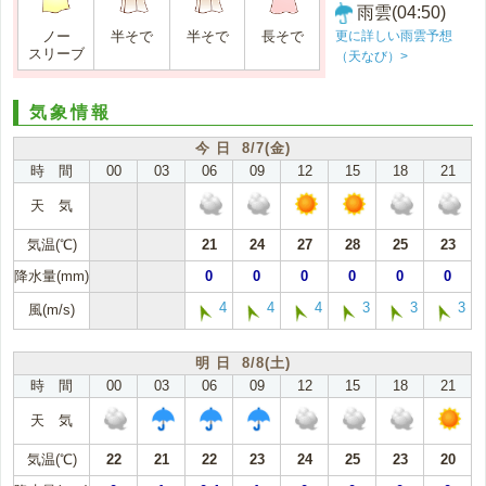
雨雲(04:50)
更に詳しい雨雲予想
ノー
半そで
半そで
長そで
スリーブ
（天なび）>
気象情報
今 日 8/7(金)
時 間
00
03
06
09
12
15
18
21
天 気
気温(℃)
21
24
27
28
25
23
降水量(mm)
0
0
0
0
0
0
4
4
4
3
3
3
風(m/s)
明 日 8/8(土)
時 間
00
03
06
09
12
15
18
21
天 気
気温(℃)
22
21
22
23
24
25
23
20