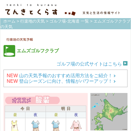
ホーム
>
行楽地の天気
>
ゴルフ場-北海道 一覧
> エムズゴルフクラブ
の天気
エムズゴルフクラブ
ゴルフ場の公式サイトはこちら
NEW
山の天気予報のおすすめ活用方法をご紹介！
NEW
登山シーズンに向け、情報がパワーアップ！
今 日
明 日
昼
夜
昼
夜