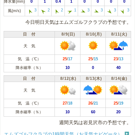
降水量(mm)
0
1
0.4
1
0
0
0
0
3
2
2
1
3
3
3
3
風(m/s)
今日明日天気はエムズゴルフクラブの予想です。
日 付
8/9(日)
8/10(月)
8/11(火)
天 気
気 温（℃）
25
/
17
25
/
15
23
/
13
降水確率（％）
10
0
40
日 付
8/12(水)
8/13(木)
8/14(金)
天 気
気 温（℃）
27
/
18
26
/
21
25
/
19
降水確率（％）
10
60
20
週間天気は岩見沢市の予想です。
エムズゴルフクラブの1時間天気（お天気ナビゲータ）