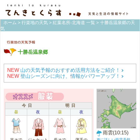
ホーム
>
行楽地の天気
>
紅葉名所-北海道 一覧
> 十勝岳温泉郷の天
気
十勝岳温泉郷
NEW
山の天気予報のおすすめ活用方法をご紹介！
NEW
登山シーズンに向け、情報がパワーアップ！
今 日
明 日
昼
夜
昼
夜
雨雲(10:15)
更に詳しい雨雲予想
半そで
ジャケット
長そで
薄手の