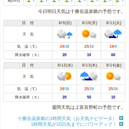
風(m/s)
今日明日天気は十勝岳温泉郷の予想です。
日 付
8/9(日)
8/10(月)
8/11(火)
天 気
気 温（℃）
24
/
18
25
/
10
19
/
9
降水確率（％）
20
10
60
日 付
8/12(水)
8/13(木)
8/14(金)
天 気
気 温（℃）
24
/
16
25
/
19
25
/
16
降水確率（％）
20
50
10
週間天気は上富良野町の予想です。
十勝岳温泉郷の1時間天気（お天気ナビゲータ）
1時間天気が10日先までにパワーアップ！