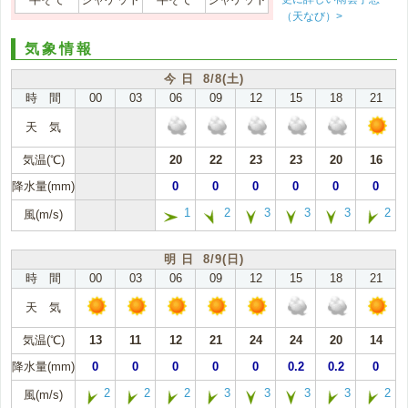
（天なび）>
気象情報
今 日 8/8(土)
時 間
00
03
06
09
12
15
18
21
天 気
気温(℃)
20
22
23
23
20
16
降水量(mm)
0
0
0
0
0
0
1
2
3
3
3
2
風(m/s)
明 日 8/9(日)
時 間
00
03
06
09
12
15
18
21
天 気
気温(℃)
13
11
12
21
24
24
20
14
降水量(mm)
0
0
0
0
0
0.2
0.2
0
2
2
2
3
3
3
3
2
風(m/s)