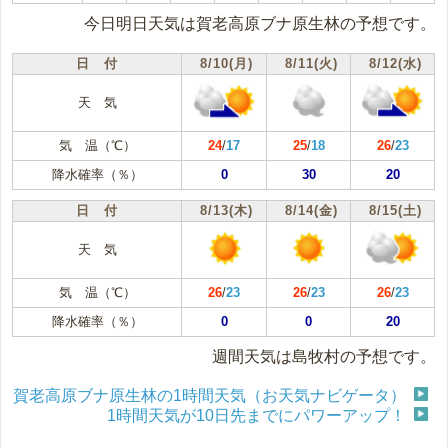
今日明日天気は賀老高原ブナ原生林の予想です。
日 付
8/10(月)
8/11(火)
8/12(水)
天 気
気 温（℃）
24
/
17
25
/
18
26
/
23
降水確率（％）
0
30
20
日 付
8/13(木)
8/14(金)
8/15(土)
天 気
気 温（℃）
26
/
23
26
/
23
26
/
23
降水確率（％）
0
0
20
週間天気は島牧村の予想です。
賀老高原ブナ原生林の1時間天気（お天気ナビゲータ）
1時間天気が10日先までにパワーアップ！