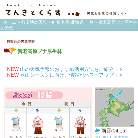
ホーム
>
行楽地の天気
>
紅葉名所-北海道 一覧
> 賀老高原ブナ原生林
の天気
賀老高原ブナ原生林
NEW
山の天気予報のおすすめ活用方法をご紹介！
NEW
登山シーズンに向け、情報がパワーアップ！
今 日
明 日
昼
夜
昼
夜
雨雲(04:15)
更に詳しい雨雲予想
半そで
ジャケット
半そで
ジャケット