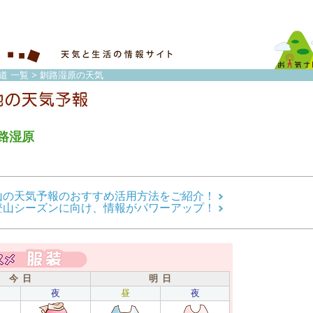
海道 一覧
> 釧路湿原の天気
路湿原
山の天気予報のおすすめ活用方法をご紹介！
登山シーズンに向け、情報がパワーアップ！
今 日
明 日
夜
昼
夜