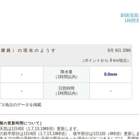
釧路湿原
1時間
（塘路）の現在のようす
8月 9日 20時
（ポイントから 9 km地点）
降水量
-
0.0mm
（1時間以内）
日照時間
-
-
（1時間以内）
ダス地点のデータを掲載
報の更新時間について］
気は1日4回（1,7,13,19時頃）更新します。
の前半部分は1日4回（1,7,13,19時頃）、後半部分は1日1回（4時頃）更新し
先までの雨の予想(急な天候の変化があった場合など)につきましては、予測