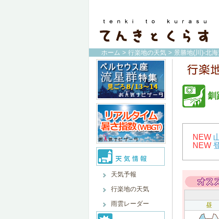
ホーム
>
行楽地の天気
>
景勝地(川)-北
釧
NEW
NEW
天気予報
行楽地の天気
雨雲レーダー
昼