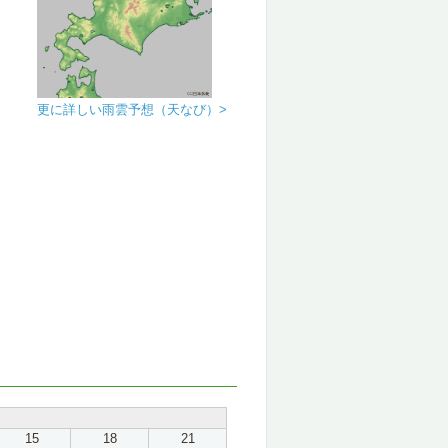
更に詳しい雨雲予想（天なび）>
15
18
21