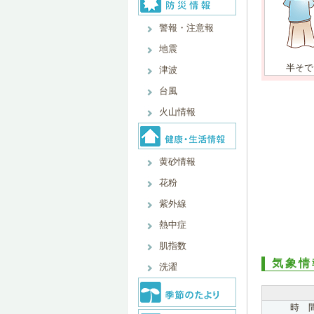
警報・注意報
地震
半そで
津波
台風
火山情報
黄砂情報
花粉
紫外線
熱中症
肌指数
気象情
洗濯
時 