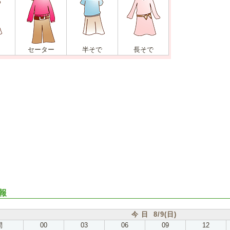
セーター
半そで
長そで
報
今 日 8/9(日)
間
00
03
06
09
12