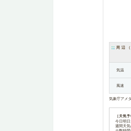
周辺
気温
風速
気象庁アメ
［天気予
今日明日天
週間天気
※数時間