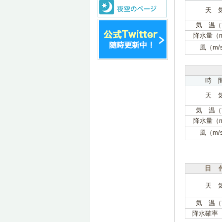
天 
気 温（
降水量（
風（m/
時 
天 
気 温（
降水量（
風（m/
日 
天 
気 温（
降水確率