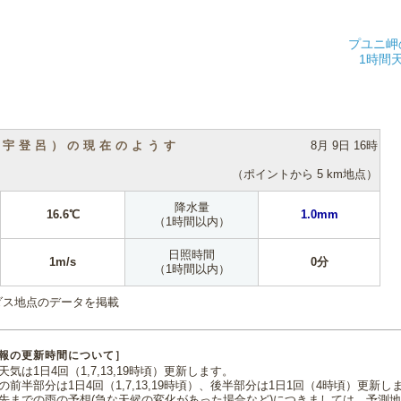
プユニ岬
1時間
（宇登呂）の現在のようす
8月 9日 16時
（ポイントから 5 km地点）
降水量
16.6℃
1.0mm
（1時間以内）
日照時間
1m/s
0分
（1時間以内）
ダス地点のデータを掲載
報の更新時間について］
気は1日4回（1,7,13,19時頃）更新します。
の前半部分は1日4回（1,7,13,19時頃）、後半部分は1日1回（4時頃）更新し
先までの雨の予想(急な天候の変化があった場合など)につきましては、予測