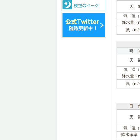
天 
気 温（
降水量（
風（m/
時 
天 
気 温（
降水量（
風（m/
日 
天 
気 温（
降水確率