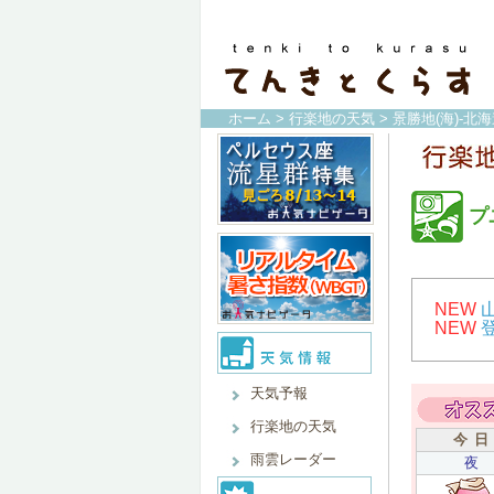
ホーム
>
行楽地の天気
>
景勝地(海)-北
プ
NEW
NEW
天気予報
行楽地の天気
今 日
雨雲レーダー
夜