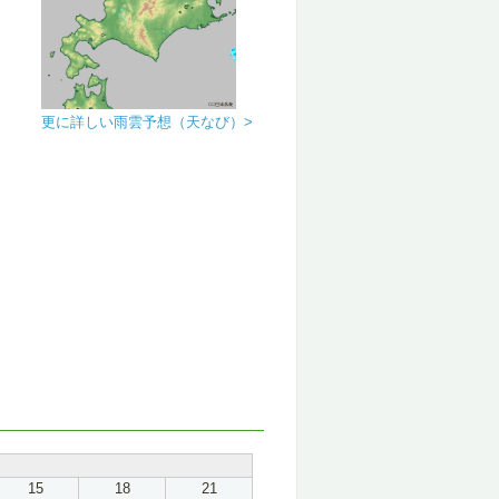
更に詳しい雨雲予想（天なび）>
15
18
21