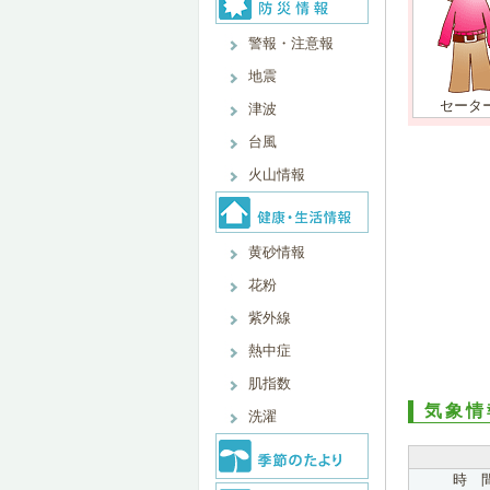
警報・注意報
地震
セータ
津波
台風
火山情報
黄砂情報
花粉
紫外線
熱中症
肌指数
気象情
洗濯
時 