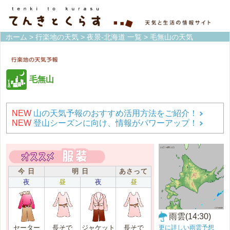
ホーム
>
行楽地の天気
>
夜景-北海道 一覧
> 毛無山の天気
毛無山
NEW
山の天気予報のおすすめ活用方法をご紹介！
NEW
登山シーズンに向け、情報がパワーアップ！
今 日
明 日
あさって
夜
昼
夜
昼
雨雲(14:30)
更に詳しい雨雲予想
セーター
長そで
ジャケット
長そで