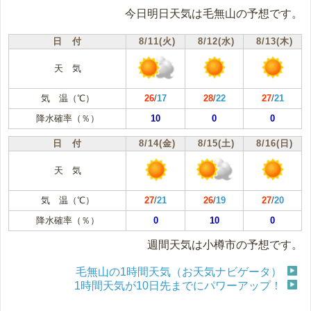
今日明日天気は毛無山の予想です。
日 付
8/11(火)
8/12(水)
8/13(木)
天 気
気 温（℃）
26
/
17
28
/
22
27
/
21
降水確率（％）
10
0
0
日 付
8/14(金)
8/15(土)
8/16(日)
天 気
気 温（℃）
27
/
21
26
/
19
27
/
20
降水確率（％）
0
10
0
週間天気は小樽市の予想です。
毛無山の1時間天気（お天気ナビゲータ）
1時間天気が10日先までにパワーアップ！