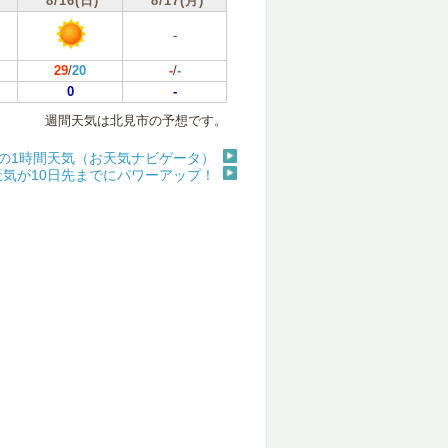
8/16(日)
8/17(月)
-
29
/
20
-
/
-
0
-
週間天気は北見市の予想です。
の1時間天気（お天気ナビゲータ）
天気が10日先までにパワーアップ！