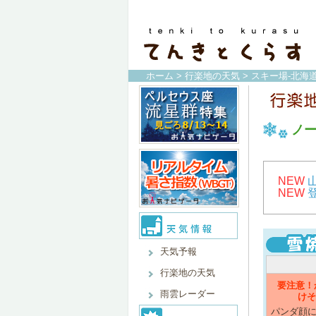
ホーム
>
行楽地の天気
>
スキー場-北海道
ノ
NEW
NEW
天気予報
行楽地の天気
要注意！
雨雲レーダー
けそ
パンダ顔