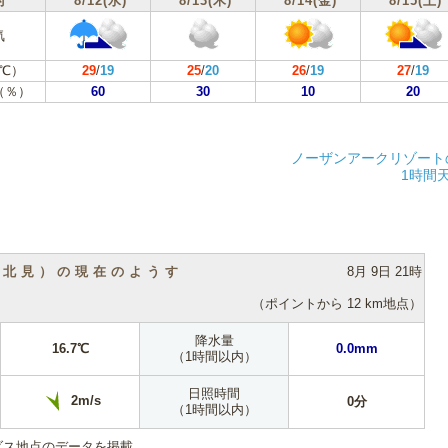
付
8/12(水)
8/13(木)
8/14(金)
8/15(土)
気
℃）
29
/
19
25
/
20
26
/
19
27
/
19
（％）
60
30
10
20
ノーザンアークリゾート
1時間
（北見）の現在のようす
8月 9日 21時
（ポイントから 12 km地点）
降水量
16.7℃
0.0mm
（1時間以内）
日照時間
2m/s
0分
（1時間以内）
ダス地点のデータを掲載