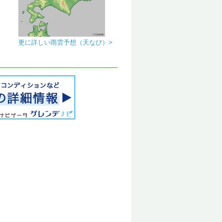
更に詳しい雨雲予想（天なび）>