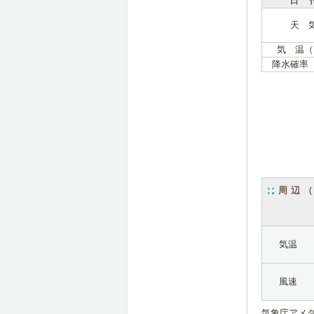
日 
天 
気 温（
降水確率
周辺
気温
風速
気象庁アメ