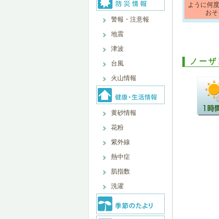
ように何
おそ
警報・注意報
地震
津波
ノーザ
台風
火山情報
黄砂情報
花粉
紫外線
熱中症
肌指数
洗濯