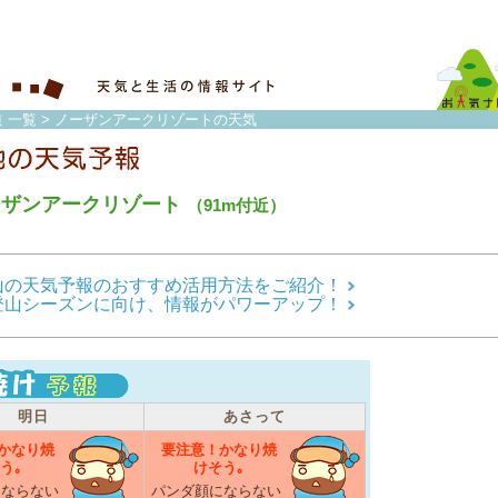
 一覧
> ノーザンアークリゾートの天気
ーザンアークリゾート
（91m付近）
山の天気予報のおすすめ活用方法をご紹介！
登山シーズンに向け、情報がパワーアップ！
明日
あさって
かなり焼
要注意！かなり焼
う｡
けそう｡
にならない
パンダ顔にならない