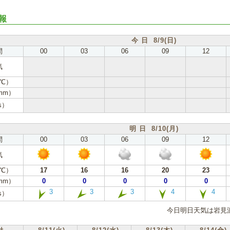
報
今 日 8/9(日)
間
00
03
06
09
12
気
℃）
mm）
s）
明 日 8/10(月)
間
00
03
06
09
12
気
℃）
17
16
16
20
23
mm）
0
0
0
0
0
3
3
3
4
4
s）
今日明日天気は岩見