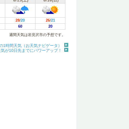
8/15(土)
8/16(日)
28
/
20
26
/
21
60
20
週間天気は岩見沢市の予想です。
の1時間天気（お天気ナビゲータ）
天気が10日先までにパワーアップ！