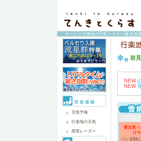
ホーム
>
行楽地の天気
>
スキー場-北海道
岩
NEW
NEW
天気予報
行楽地の天気
要注意！
雨雲レーダー
けそ
パンダ顔