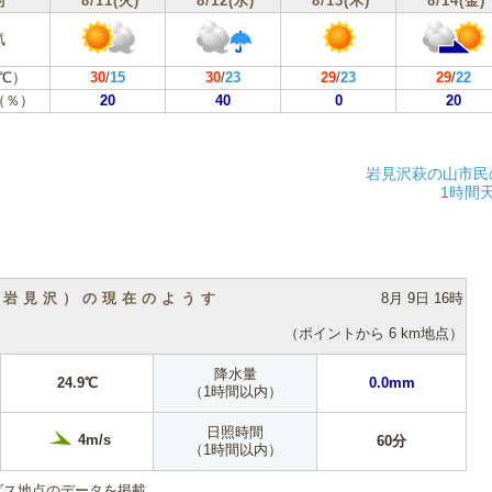
付
8/11(火)
8/12(水)
8/13(木)
8/14(金)
気
℃）
30
/
15
30
/
23
29
/
23
29
/
22
（％）
20
40
0
20
岩見沢萩の山市民
1時間
（岩見沢）の現在のようす
8月 9日 16時
（ポイントから 6 km地点）
降水量
24.9℃
0.0mm
（1時間以内）
日照時間
4m/s
60分
（1時間以内）
ダス地点のデータを掲載