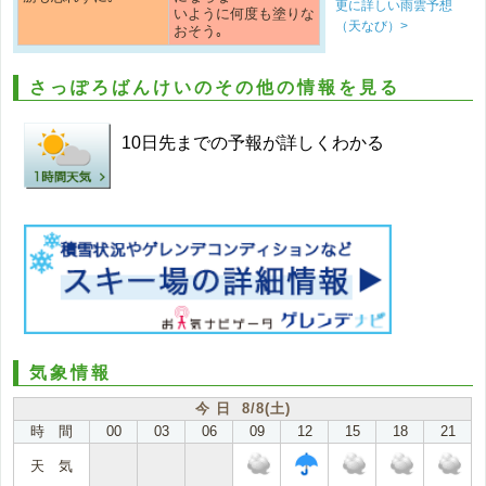
更に詳しい雨雲予想
いように何度も塗りな
（天なび）>
おそう｡
さっぽろばんけいのその他の情報を見る
10日先までの予報が詳しくわかる
気象情報
今 日 8/8(土)
時 間
00
03
06
09
12
15
18
21
天 気