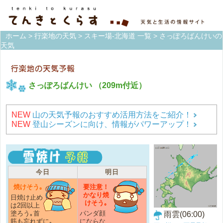
ホーム
>
行楽地の天気
>
スキー場-北海道 一覧
> さっぽろばんけいの
天気
さっぽろばんけい
（209m付近）
NEW
山の天気予報のおすすめ活用方法をご紹介！
NEW
登山シーズンに向け、情報がパワーアップ！
今日
明日
焼けそう｡
要注意！
かなり焼
日焼け止め
けそう｡
は2回以上
塗ろう｡首
パンダ顔
雨雲(06:00)
筋も忘れずに｡
にならな