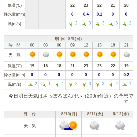
気温(℃)
22
23
22
21
20
降水量(mm)
0
0.4
0.1
0
0
2
3
3
3
2
風(m/s)
明 日 8/9(日)
時 間
00
03
06
09
12
15
18
21
天 気
気温(℃)
19
18
18
21
23
23
22
19
降水量(mm)
0
0
0
0
0
0
0
0.2
2
1
1
2
3
3
2
1
風(m/s)
今日明日天気はさっぽろばんけい（209m付近）の予想で
す。
日 付
8/10(月)
8/11(火)
8/12(水)
天 気