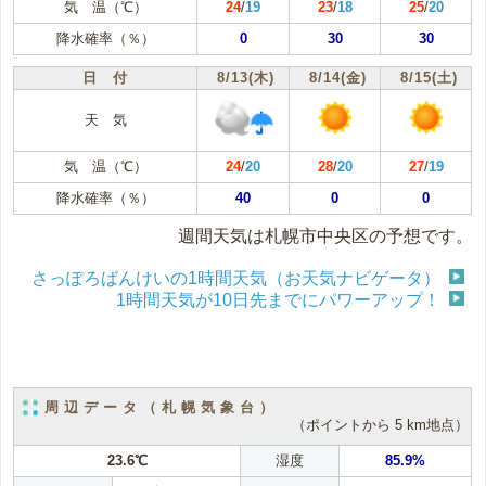
気 温（℃）
24
/
19
23
/
18
25
/
20
降水確率（％）
0
30
30
日 付
8/13(木)
8/14(金)
8/15(土)
天 気
気 温（℃）
24
/
20
28
/
20
27
/
19
降水確率（％）
40
0
0
週間天気は札幌市中央区の予想です。
さっぽろばんけいの1時間天気（お天気ナビゲータ）
1時間天気が10日先までにパワーアップ！
周辺データ（札幌気象台）
（ポイントから 5 km地点）
23.6℃
湿度
85.9%