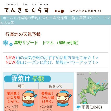
ホーム
>
行楽地の天気
>
スキー場-北海道 一覧
> 星野リゾート トマ
ムの天気
星野リゾート トマム
（586m付近）
NEW
山の天気予報のおすすめ活用方法をご紹介！
NEW
登山シーズンに向け、情報がパワーアップ！
明日
あさって
要注意！
要注意！
かなり焼
かなり焼
けそう｡
けそう｡
パンダ顔
パンダ顔
雨雲(16:40)
にならな
にならな