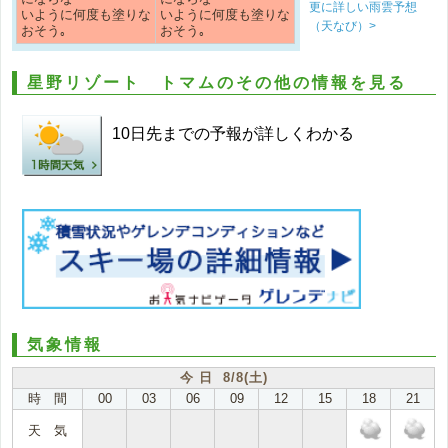
更に詳しい雨雲予想
いように何度も塗りな
いように何度も塗りな
（天なび）>
おそう｡
おそう｡
星野リゾート トマムのその他の情報を見る
10日先までの予報が詳しくわかる
気象情報
今 日 8/8(土)
時 間
00
03
06
09
12
15
18
21
天 気