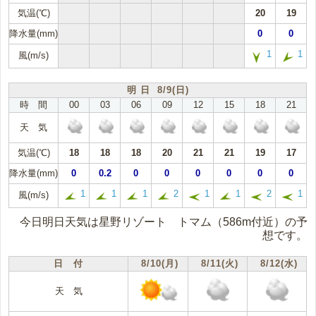
気温(℃)
20
19
降水量(mm)
0
0
1
1
風(m/s)
明 日 8/9(日)
時 間
00
03
06
09
12
15
18
21
天 気
気温(℃)
18
18
18
20
21
21
19
17
降水量(mm)
0
0.2
0
0
0
0
0
0
1
1
1
2
1
1
2
1
風(m/s)
今日明日天気は星野リゾート トマム（586m付近）の予
想です。
日 付
8/10(月)
8/11(火)
8/12(水)
天 気