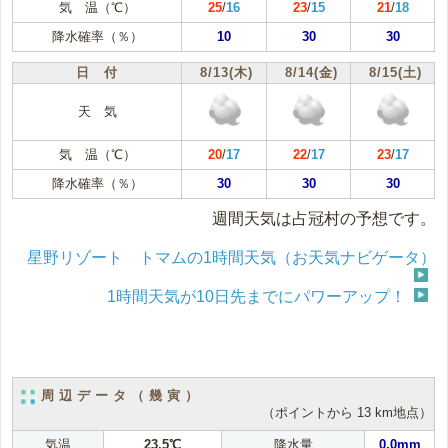
気 温（℃）
25
/
16
23
/
15
21
/
18
降水確率（％）
10
30
30
日 付
8/13(木)
8/14(金)
8/15(土)
天 気
気 温（℃）
20
/
17
22
/
17
23
/
17
降水確率（％）
30
30
30
週間天気は占冠村の予想です。
星野リゾート トマムの1時間天気（お天気ナビゲータ）
1時間天気が10日先までにパワーアップ！
周辺データ（幾寅）
（ポイントから 13 km地点）
気温
23.5℃
降水量
0.0mm