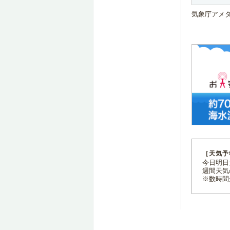
気象庁アメ
［天気予
今日明日天
週間天気
※数時間