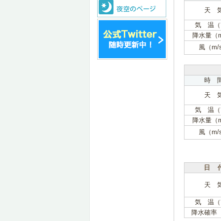
天 
気 温（
降水量（
風（m/
時 
天 
気 温（
降水量（
風（m/
日 
天 
気 温（
降水確率