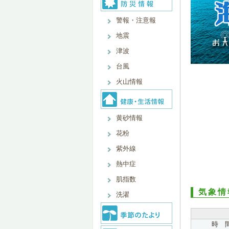
警報・注意報
地震
津波
台風
火山情報
黄砂情報
花粉
紫外線
熱中症
肌指数
気象情
洗濯
時 