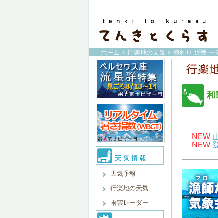
ホーム
>
行楽地の天気
>
海釣り-近畿 一
和
NEW
NEW
天気予報
行楽地の天気
雨雲レーダー