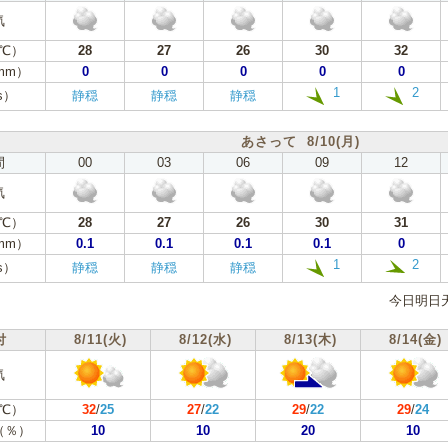
気
℃）
28
27
26
30
32
mm）
0
0
0
0
0
1
2
s）
静穏
静穏
静穏
あさって 8/10(月)
間
00
03
06
09
12
気
℃）
28
27
26
30
31
mm）
0.1
0.1
0.1
0.1
0
1
2
s）
静穏
静穏
静穏
今日明日
付
8/11(火)
8/12(水)
8/13(木)
8/14(金)
気
℃）
32
/
25
27
/
22
29
/
22
29
/
24
（％）
10
10
20
10