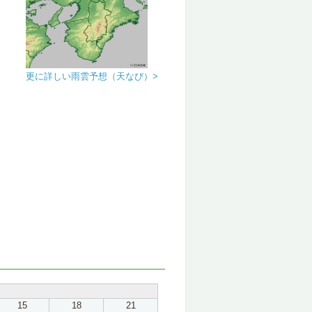
更に詳しい雨雲予想（天なび）>
15
18
21