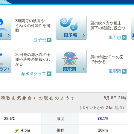
3時間毎の波高や
風の吹き方や風上･
うねりの可能性を掲
風下の確認に役立つ
載
風予想
波予想
30日先の海水温の予
風の特徴が1つの図
測や過去の情報がわ
でわかる
かる
風配図
海水温グラフ
（和歌山気象台）の現在のようす
8月 8日 21時
（ポイントから 2 km地点）
28.6℃
湿度
78.1%
視程
20km
4.5m