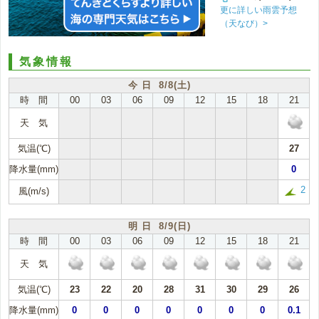
更に詳しい雨雲予想
（天なび）>
気象情報
今 日 8/8(土)
時 間
00
03
06
09
12
15
18
21
天 気
気温(℃)
27
降水量(mm)
0
2
風(m/s)
明 日 8/9(日)
時 間
00
03
06
09
12
15
18
21
天 気
気温(℃)
23
22
20
28
31
30
29
26
降水量(mm)
0
0
0
0
0
0
0
0.1