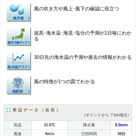
風の吹き方や風上･風下の確認に役立つ
波高･海水温･海流･塩分の予測が1日毎にわか
る
30日先の海水温の予測や過去の情報がわかる
風の特徴が1つの図でわかる
周辺データ（浜田）
（ポイントから 7 km地点）
気温
31.6℃
降水量
0.0mm
風速
4m/s
日照時間
38分