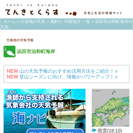
ホーム
>
行楽地の天気
>
海釣り-中国地方 一覧
> 浜田市治和町海岸の
天気
浜田市治和町海岸
NEW
山の天気予報のおすすめ活用方法をご紹介！
NEW
登山シーズンに向け、情報がパワーアップ！
雨雲(18:10)