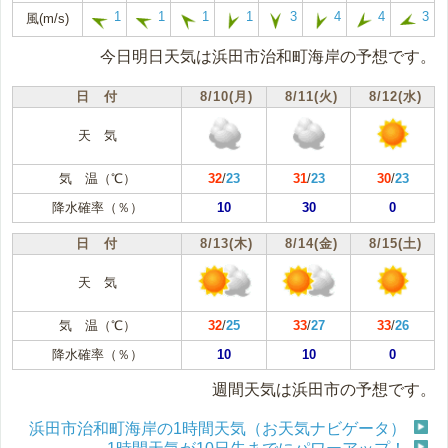
1
1
1
1
3
4
4
3
風(m/s)
今日明日天気は浜田市治和町海岸の予想です。
日 付
8/10(月)
8/11(火)
8/12(水)
天 気
気 温（℃）
32
/
23
31
/
23
30
/
23
降水確率（％）
10
30
0
日 付
8/13(木)
8/14(金)
8/15(土)
天 気
気 温（℃）
32
/
25
33
/
27
33
/
26
降水確率（％）
10
10
0
週間天気は浜田市の予想です。
浜田市治和町海岸の1時間天気（お天気ナビゲータ）