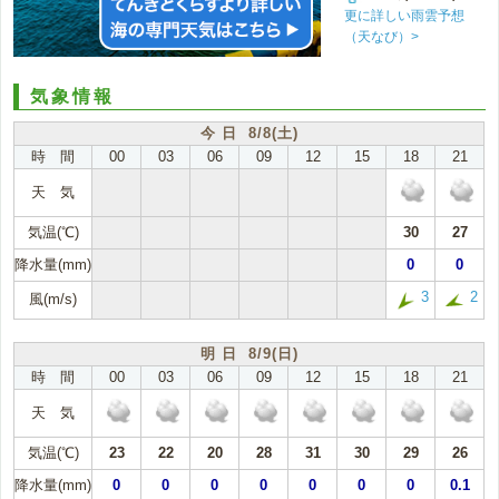
更に詳しい雨雲予想
（天なび）>
気象情報
今 日 8/8(土)
時 間
00
03
06
09
12
15
18
21
天 気
気温(℃)
30
27
降水量(mm)
0
0
3
2
風(m/s)
明 日 8/9(日)
時 間
00
03
06
09
12
15
18
21
天 気
気温(℃)
23
22
20
28
31
30
29
26
降水量(mm)
0
0
0
0
0
0
0
0.1