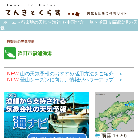
ホーム
>
行楽地の天気
>
海釣り-中国地方 一覧
> 浜田市福浦漁港の天
気
浜田市福浦漁港
NEW
山の天気予報のおすすめ活用方法をご紹介！
NEW
登山シーズンに向け、情報がパワーアップ！
雨雲(16:20)