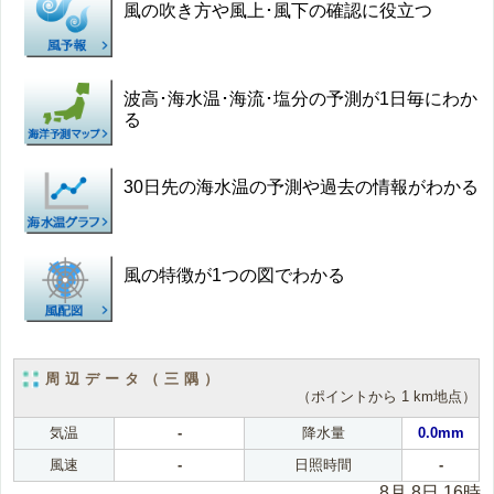
風の吹き方や風上･風下の確認に役立つ
波高･海水温･海流･塩分の予測が1日毎にわか
る
30日先の海水温の予測や過去の情報がわかる
風の特徴が1つの図でわかる
周辺データ（三隅）
（ポイントから 1 km地点）
気温
-
降水量
0.0mm
風速
-
日照時間
-
8月 8日 16時