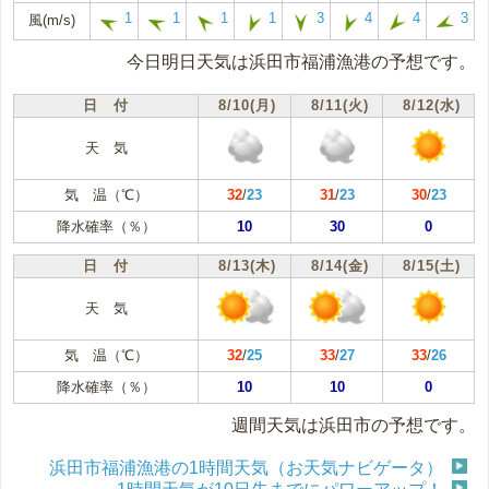
1
1
1
1
3
4
4
3
風(m/s)
今日明日天気は浜田市福浦漁港の予想です。
日 付
8/10(月)
8/11(火)
8/12(水)
天 気
気 温（℃）
32
/
23
31
/
23
30
/
23
降水確率（％）
10
30
0
日 付
8/13(木)
8/14(金)
8/15(土)
天 気
気 温（℃）
32
/
25
33
/
27
33
/
26
降水確率（％）
10
10
0
週間天気は浜田市の予想です。
浜田市福浦漁港の1時間天気（お天気ナビゲータ）