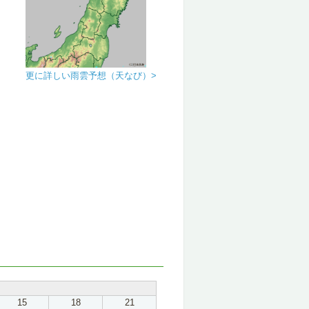
更に詳しい雨雲予想（天なび）>
15
18
21