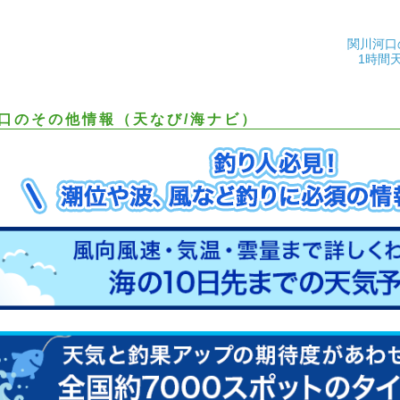
関川河口
1時間
口のその他情報（天なび/海ナビ）