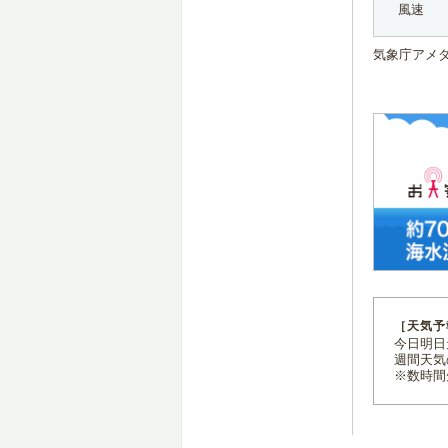
風速
気象庁アメ
［天気予
今日明日天
週間天気
※数時間