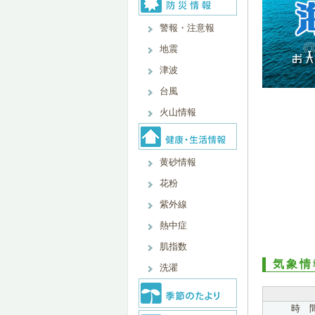
警報・注意報
地震
津波
台風
火山情報
黄砂情報
花粉
紫外線
熱中症
肌指数
気象情
洗濯
時 