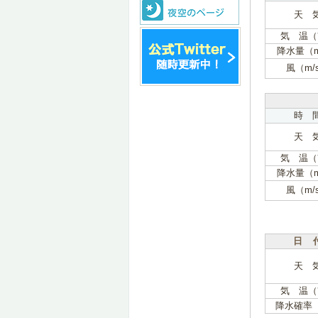
天 
気 温（
降水量（
風（m/
時 
天 
気 温（
降水量（
風（m/
日 
天 
気 温（
降水確率