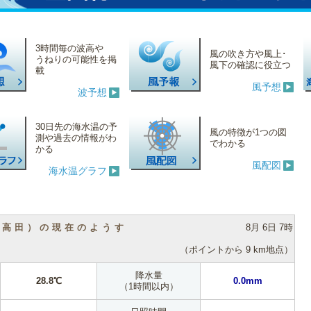
3時間毎の波高や
風の吹き方や風上･
うねりの可能性を掲
風下の確認に役立つ
載
風予想
波予想
30日先の海水温の予
風の特徴が1つの図
測や過去の情報がわ
でわかる
かる
風配図
海水温グラフ
（高田）の現在のようす
8月 6日 7時
（ポイントから 9 km地点）
降水量
28.8℃
0.0mm
（1時間以内）