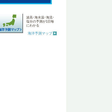
波高･海水温･海流･
塩分の予測が1日毎
にわかる
海洋予測マップ