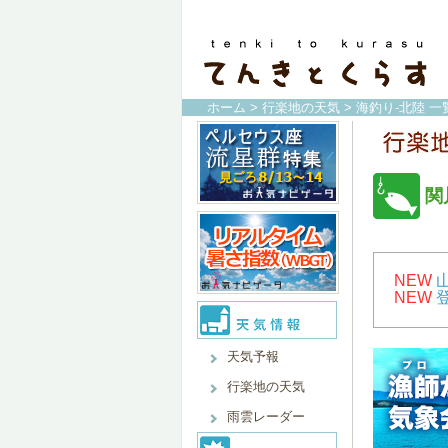
ホーム
>
行楽地の天気
>
海釣り-北陸 一
関
NEW
NEW
天気予報
行楽地の天気
雨雲レーダー