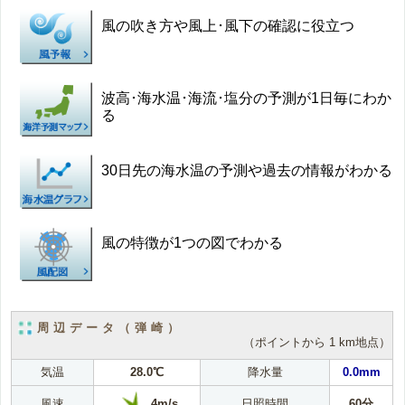
風の吹き方や風上･風下の確認に役立つ
波高･海水温･海流･塩分の予測が1日毎にわか
る
30日先の海水温の予測や過去の情報がわかる
風の特徴が1つの図でわかる
周辺データ（弾崎）
（ポイントから 1 km地点）
気温
28.0℃
降水量
0.0mm
4m/s
風速
日照時間
60分