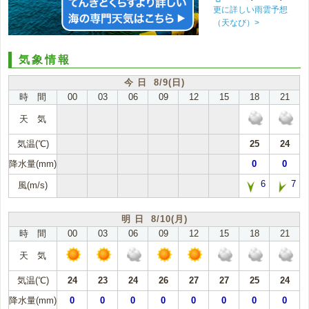
更に詳しい雨雲予想
（天なび）>
気象情報
今 日 8/9(日)
時 間
00
03
06
09
12
15
18
21
天 気
気温(℃)
25
24
降水量(mm)
0
0
6
7
風(m/s)
明 日 8/10(月)
時 間
00
03
06
09
12
15
18
21
天 気
気温(℃)
24
23
24
26
27
27
25
24
降水量(mm)
0
0
0
0
0
0
0
0