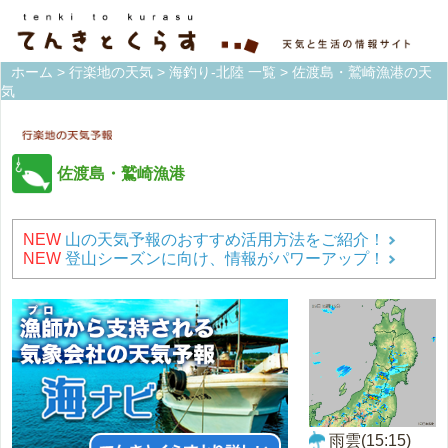
ホーム
>
行楽地の天気
>
海釣り-北陸 一覧
> 佐渡島・鷲崎漁港の天
気
佐渡島・鷲崎漁港
NEW
山の天気予報のおすすめ活用方法をご紹介！
NEW
登山シーズンに向け、情報がパワーアップ！
雨雲(15:15)