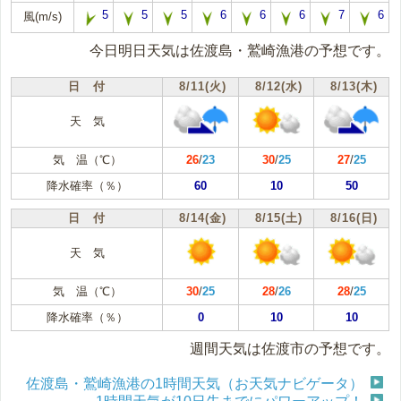
5
5
5
6
6
6
7
6
風(m/s)
今日明日天気は佐渡島・鷲崎漁港の予想です。
日 付
8/11(火)
8/12(水)
8/13(木)
天 気
気 温（℃）
26
/
23
30
/
25
27
/
25
降水確率（％）
60
10
50
日 付
8/14(金)
8/15(土)
8/16(日)
天 気
気 温（℃）
30
/
25
28
/
26
28
/
25
降水確率（％）
0
10
10
週間天気は佐渡市の予想です。
佐渡島・鷲崎漁港の1時間天気（お天気ナビゲータ）