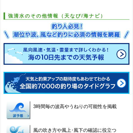
強清水のその他情報（天なび/海ナビ）
3時間毎の波高やうねりの可能性を掲載
風の吹き方や風上･風下の確認に役立つ