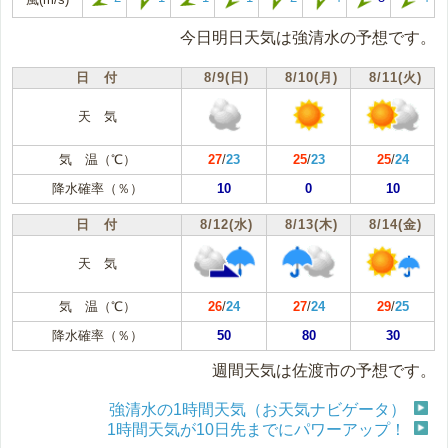
今日明日天気は強清水の予想です。
日 付
8/9(日)
8/10(月)
8/11(火)
天 気
気 温（℃）
27
/
23
25
/
23
25
/
24
降水確率（％）
10
0
10
日 付
8/12(水)
8/13(木)
8/14(金)
天 気
気 温（℃）
26
/
24
27
/
24
29
/
25
降水確率（％）
50
80
30
週間天気は佐渡市の予想です。
強清水の1時間天気（お天気ナビゲータ）
1時間天気が10日先までにパワーアップ！