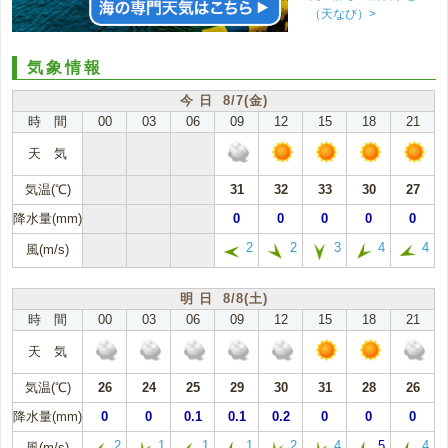
（天なび）>
気象情報
今 日 8/7(金)
時 間
00
03
06
09
12
15
18
21
天 気
気温(℃)
31
32
33
30
27
降水量(mm)
0
0
0
0
0
2
2
3
4
4
風(m/s)
明 日 8/8(土)
時 間
00
03
06
09
12
15
18
21
天 気
気温(℃)
26
24
25
29
30
31
28
26
降水量(mm)
0
0
0.1
0.1
0.2
0
0
0
2
1
1
1
2
4
5
4
風(m/s)