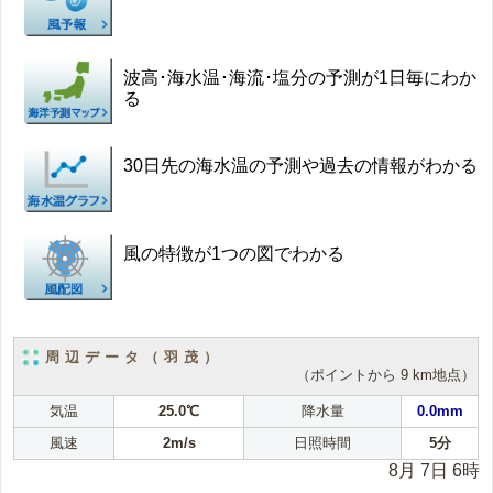
波高･海水温･海流･塩分の予測が1日毎にわか
る
30日先の海水温の予測や過去の情報がわかる
風の特徴が1つの図でわかる
周辺データ（羽茂）
（ポイントから 9 km地点）
気温
25.0℃
降水量
0.0mm
風速
2m/s
日照時間
5分
8月 7日 6時