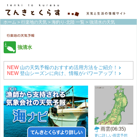
ホーム
>
行楽地の天気
>
海釣り-北陸 一覧
> 強清水の天気
強清水
NEW
山の天気予報のおすすめ活用方法をご紹介！
NEW
登山シーズンに向け、情報がパワーアップ！
雨雲(06:35)
更に詳しい雨雲予想