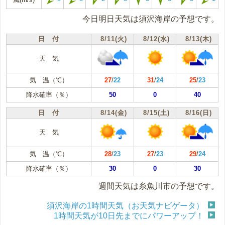
今日明日天気は須沢海岸の予想です。
日 付
8/11(火)
8/12(水)
8/13(木)
天 気
気 温（℃）
27
/
22
31
/
24
25
/
23
降水確率（％）
50
0
40
日 付
8/14(金)
8/15(土)
8/16(日)
天 気
気 温（℃）
28
/
23
27
/
23
29
/
24
降水確率（％）
30
0
30
週間天気は糸魚川市の予想です。
須沢海岸の1時間天気（お天気ナビゲータ）
1時間天気が10日先までにパワーアップ！