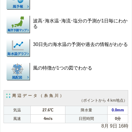
波高･海水温･海流･塩分の予測が1日毎にわか
る
30日先の海水温の予測や過去の情報がわかる
風の特徴が1つの図でわかる
周辺データ（糸魚川）
（ポイントから 4 km地点）
気温
27.6℃
降水量
0.0mm
風速
4m/s
日照時間
0分
8月 9日 16時