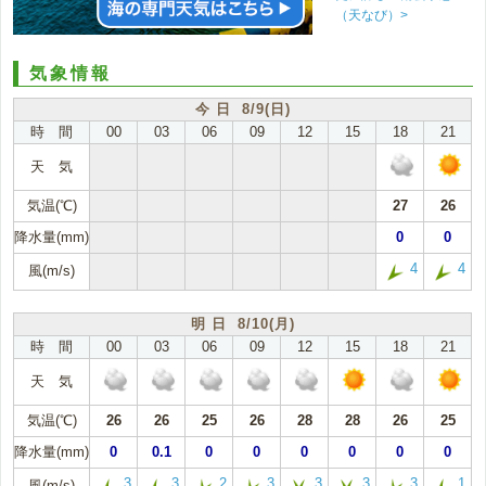
（天なび）>
気象情報
今 日 8/9(日)
時 間
00
03
06
09
12
15
18
21
天 気
気温(℃)
27
26
降水量(mm)
0
0
4
4
風(m/s)
明 日 8/10(月)
時 間
00
03
06
09
12
15
18
21
天 気
気温(℃)
26
26
25
26
28
28
26
25
降水量(mm)
0
0.1
0
0
0
0
0
0
3
3
2
3
3
3
3
1
風(m/s)