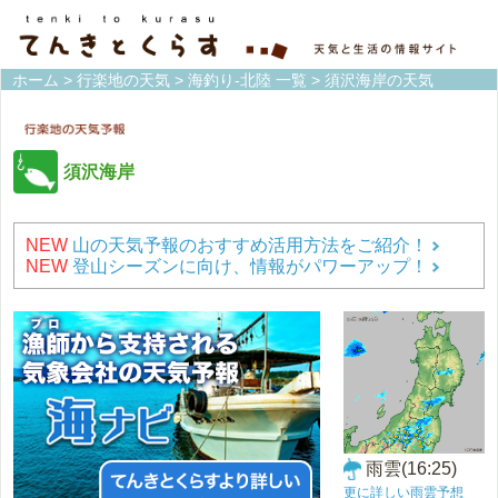
ホーム
>
行楽地の天気
>
海釣り-北陸 一覧
> 須沢海岸の天気
須沢海岸
NEW
山の天気予報のおすすめ活用方法をご紹介！
NEW
登山シーズンに向け、情報がパワーアップ！
雨雲(16:25)
更に詳しい雨雲予想