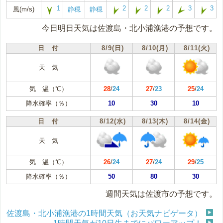
1
2
2
2
3
3
風(m/s)
静穏
静穏
今日明日天気は佐渡島・北小浦漁港の予想です。
日 付
8/9(日)
8/10(月)
8/11(火)
天 気
気 温（℃）
28
/
24
27
/
23
25
/
24
降水確率（％）
10
30
10
日 付
8/12(水)
8/13(木)
8/14(金)
天 気
気 温（℃）
26
/
24
27
/
24
29
/
25
降水確率（％）
50
80
30
週間天気は佐渡市の予想です。
佐渡島・北小浦漁港の1時間天気（お天気ナビゲータ）