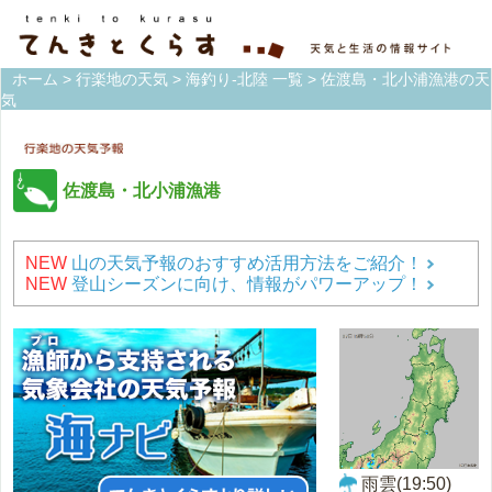
ホーム
>
行楽地の天気
>
海釣り-北陸 一覧
> 佐渡島・北小浦漁港の天
気
佐渡島・北小浦漁港
NEW
山の天気予報のおすすめ活用方法をご紹介！
NEW
登山シーズンに向け、情報がパワーアップ！
雨雲(19:50)