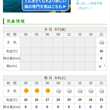
更に詳しい雨雲予想
（天なび）>
気象情報
今 日 8/7(金)
時 間
00
03
06
09
12
15
18
21
天 気
気温(℃)
26
降水量(mm)
0
1
風(m/s)
明 日 8/8(土)
時 間
00
03
06
09
12
15
18
21
天 気
気温(℃)
26
26
27
28
29
29
26
25
降水量(mm)
0
0
0
0
0
0
0
0