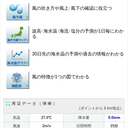
風の吹き方や風上･風下の確認に役立つ
波高･海水温･海流･塩分の予測が1日毎にわか
る
30日先の海水温の予測や過去の情報がわかる
風の特徴が1つの図でわかる
周辺データ（弾崎）
（ポイントから 6 km地点）
気温
27.0℃
降水量
0.0mm
風速
2m/s
日照時間
15分