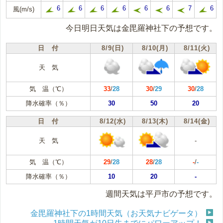
6
6
6
6
6
6
7
6
風(m/s)
今日明日天気は金毘羅神社下の予想です。
日 付
8/9(日)
8/10(月)
8/11(火)
天 気
気 温（℃）
33
/
28
30
/
29
30
/
28
降水確率（％）
30
50
20
日 付
8/12(水)
8/13(木)
8/14(金)
天 気
-
気 温（℃）
29
/
28
28
/
28
-
/
-
降水確率（％）
10
20
-
週間天気は平戸市の予想です。
金毘羅神社下の1時間天気（お天気ナビゲータ）