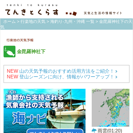
ホーム
>
行楽地の天気
>
海釣り-九州・沖縄 一覧
> 金毘羅神社下の天
気
金毘羅神社下
NEW
山の天気予報のおすすめ活用方法をご紹介！
NEW
登山シーズンに向け、情報がパワーアップ！
雨雲(01:20)