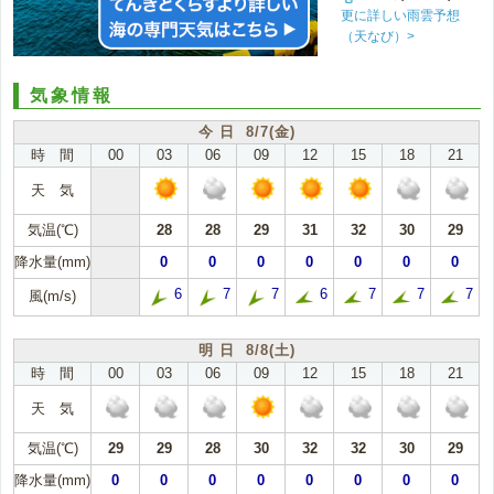
更に詳しい雨雲予想
（天なび）>
気象情報
今 日 8/7(金)
時 間
00
03
06
09
12
15
18
21
天 気
気温(℃)
28
28
29
31
32
30
29
降水量(mm)
0
0
0
0
0
0
0
6
7
7
6
7
7
7
風(m/s)
明 日 8/8(土)
時 間
00
03
06
09
12
15
18
21
天 気
気温(℃)
29
29
28
30
32
32
30
29
降水量(mm)
0
0
0
0
0
0
0
0