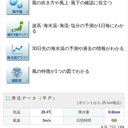
風の吹き方や風上･風下の確認に役立つ
波高･海水温･海流･塩分の予測が1日毎にわか
る
30日先の海水温の予測や過去の情報がわかる
風の特徴が1つの図でわかる
周辺データ（平戸）
（ポイントから 25 km地点）
気温
28.4℃
降水量
0.0mm
風速
3m/s
日照時間
0分
8月 7日 1時