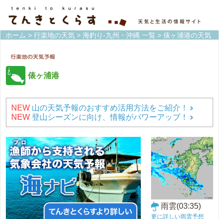
ホーム
>
行楽地の天気
>
海釣り-九州・沖縄 一覧
> 俵ヶ浦港の天気
俵ヶ浦港
NEW
山の天気予報のおすすめ活用方法をご紹介！
NEW
登山シーズンに向け、情報がパワーアップ！
雨雲(03:35)
更に詳しい雨雲予想