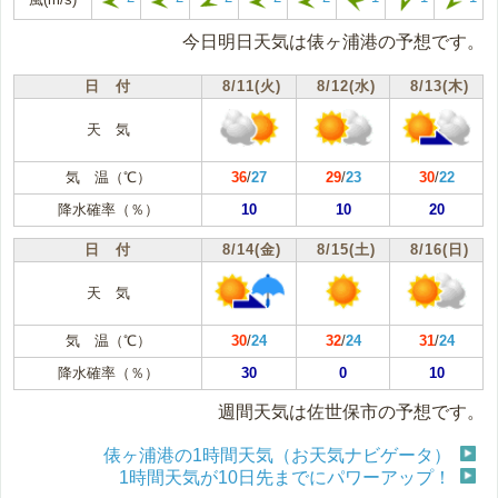
今日明日天気は俵ヶ浦港の予想です。
日 付
8/11(火)
8/12(水)
8/13(木)
天 気
気 温（℃）
36
/
27
29
/
23
30
/
22
降水確率（％）
10
10
20
日 付
8/14(金)
8/15(土)
8/16(日)
天 気
気 温（℃）
30
/
24
32
/
24
31
/
24
降水確率（％）
30
0
10
週間天気は佐世保市の予想です。
俵ヶ浦港の1時間天気（お天気ナビゲータ）
1時間天気が10日先までにパワーアップ！