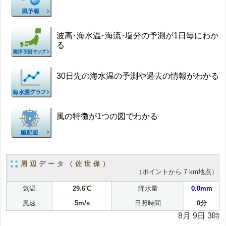
波高･海水温･海流･塩分の予測が1日毎にわか
る
30日先の海水温の予測や過去の情報がわかる
風の特徴が1つの図でわかる
周辺データ（佐世保）
（ポイントから 7 km地点）
気温
29.6℃
降水量
0.0mm
風速
5m/s
日照時間
0分
8月 9日 3時