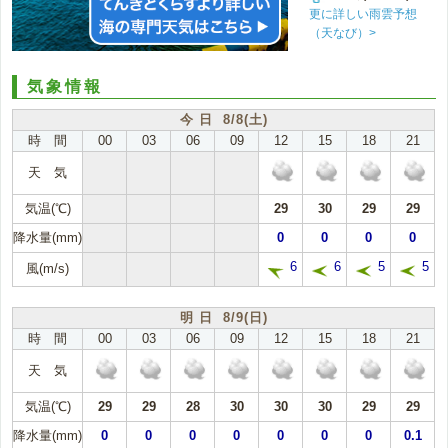
更に詳しい雨雲予想
（天なび）>
気象情報
今 日 8/8(土)
時 間
00
03
06
09
12
15
18
21
天 気
気温(℃)
29
30
29
29
降水量(mm)
0
0
0
0
6
6
5
5
風(m/s)
明 日 8/9(日)
時 間
00
03
06
09
12
15
18
21
天 気
気温(℃)
29
29
28
30
30
30
29
29
降水量(mm)
0
0
0
0
0
0
0
0.1