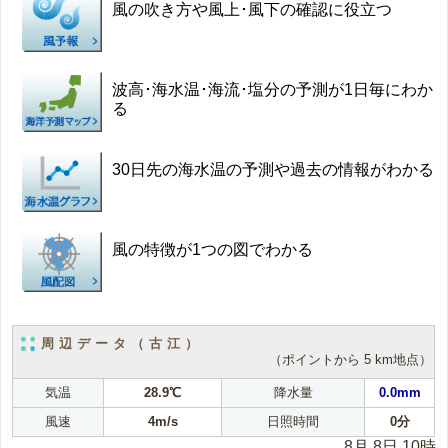
風の吹き方や風上･風下の確認に役立つ
波高･海水温･海流･塩分の予測が1日毎にわか
る
30日先の海水温の予測や過去の情報がわかる
風の特徴が1つの図でわかる
周辺データ（古江）
（ポイントから 5 km地点）
気温
28.9℃
降水量
0.0mm
風速
4m/s
日照時間
0分
8月 8日 10時