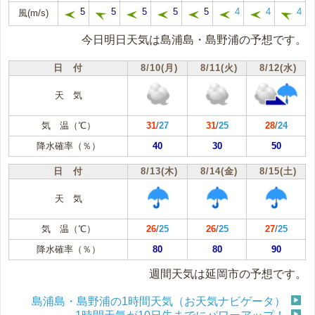
5
5
5
5
5
4
4
4
風(m/s)
今日明日天気は島浦島・島野浦の予想です。
日 付
8/10(月)
8/11(火)
8/12(水)
天 気
気 温（℃）
31
/
27
31
/
25
28
/
24
降水確率（％）
40
30
50
日 付
8/13(木)
8/14(金)
8/15(土)
天 気
気 温（℃）
26
/
25
26
/
25
27
/
25
降水確率（％）
80
80
90
週間天気は延岡市の予想です。
島浦島・島野浦の1時間天気（お天気ナビゲータ）