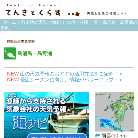
ホーム
>
行楽地の天気
>
海釣り-九州・沖縄 一覧
> 島浦島・島野浦の
天気
島浦島・島野浦
NEW
山の天気予報のおすすめ活用方法をご紹介！
NEW
登山シーズンに向け、情報がパワーアップ！
雨雲(10:55)