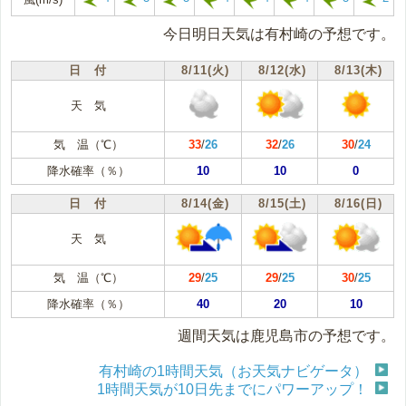
今日明日天気は有村崎の予想です。
日 付
8/11(火)
8/12(水)
8/13(木)
天 気
気 温（℃）
33
/
26
32
/
26
30
/
24
降水確率（％）
10
10
0
日 付
8/14(金)
8/15(土)
8/16(日)
天 気
気 温（℃）
29
/
25
29
/
25
30
/
25
降水確率（％）
40
20
10
週間天気は鹿児島市の予想です。
有村崎の1時間天気（お天気ナビゲータ）
1時間天気が10日先までにパワーアップ！