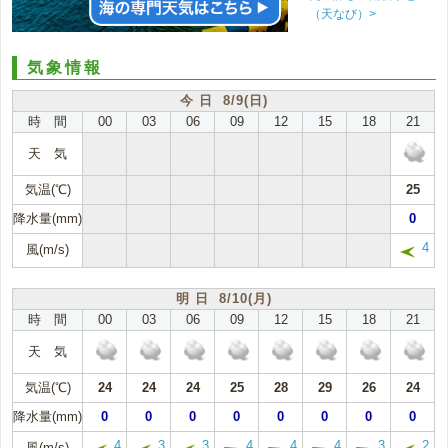
（天なび）>
気象情報
今 日 8/9(日)
時 間
00
03
06
09
12
15
18
21
天 気
気温(℃)
25
降水量(mm)
0
4
風(m/s)
明 日 8/10(月)
時 間
00
03
06
09
12
15
18
21
天 気
気温(℃)
24
24
24
25
28
29
26
24
降水量(mm)
0
0
0
0
0
0
0
0
4
3
3
4
4
4
3
2
風(m/s)