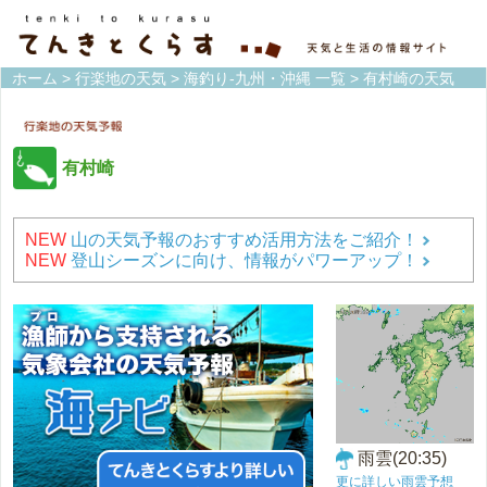
ホーム
>
行楽地の天気
>
海釣り-九州・沖縄 一覧
> 有村崎の天気
有村崎
NEW
山の天気予報のおすすめ活用方法をご紹介！
NEW
登山シーズンに向け、情報がパワーアップ！
雨雲(20:35)
更に詳しい雨雲予想