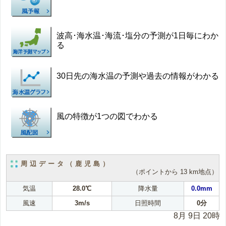
波高･海水温･海流･塩分の予測が1日毎にわか
る
30日先の海水温の予測や過去の情報がわかる
風の特徴が1つの図でわかる
周辺データ（鹿児島）
（ポイントから 13 km地点）
気温
28.0℃
降水量
0.0mm
風速
3m/s
日照時間
0分
8月 9日 20時