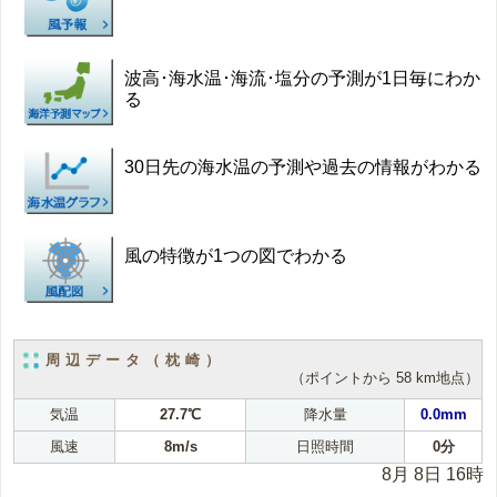
波高･海水温･海流･塩分の予測が1日毎にわか
る
30日先の海水温の予測や過去の情報がわかる
風の特徴が1つの図でわかる
周辺データ（枕崎）
（ポイントから 58 km地点）
気温
27.7℃
降水量
0.0mm
風速
8m/s
日照時間
0分
8月 8日 16時