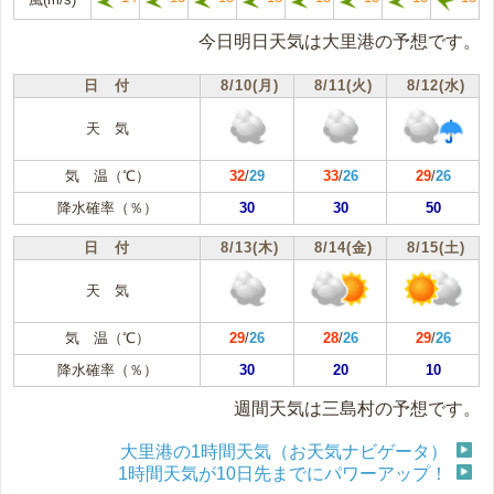
今日明日天気は大里港の予想です。
日 付
8/10(月)
8/11(火)
8/12(水)
天 気
気 温（℃）
32
/
29
33
/
26
29
/
26
降水確率（％）
30
30
50
日 付
8/13(木)
8/14(金)
8/15(土)
天 気
気 温（℃）
29
/
26
28
/
26
29
/
26
降水確率（％）
30
20
10
週間天気は三島村の予想です。
大里港の1時間天気（お天気ナビゲータ）
1時間天気が10日先までにパワーアップ！