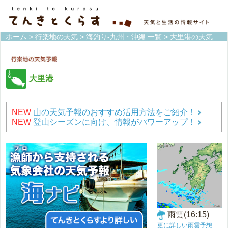
ホーム
>
行楽地の天気
>
海釣り-九州・沖縄 一覧
> 大里港の天気
大里港
NEW
山の天気予報のおすすめ活用方法をご紹介！
NEW
登山シーズンに向け、情報がパワーアップ！
雨雲(16:15)
更に詳しい雨雲予想