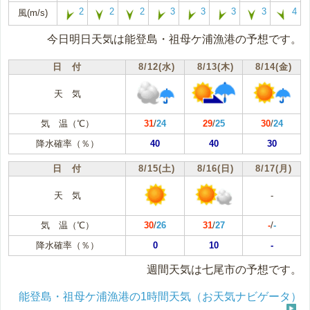
2
2
2
3
3
3
3
4
風(m/s)
今日明日天気は能登島・祖母ケ浦漁港の予想です。
日 付
8/12(水)
8/13(木)
8/14(金)
天 気
気 温（℃）
31
/
24
29
/
25
30
/
24
降水確率（％）
40
40
30
日 付
8/15(土)
8/16(日)
8/17(月)
天 気
-
気 温（℃）
30
/
26
31
/
27
-
/
-
降水確率（％）
0
10
-
週間天気は七尾市の予想です。
能登島・祖母ケ浦漁港の1時間天気（お天気ナビゲータ）