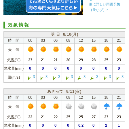
更に詳しい雨雲予想
（天なび）>
気象情報
明 日 8/10(月)
時 間
00
03
06
09
12
15
18
21
天 気
気温(℃)
23
21
21
26
29
28
25
23
降水量(mm)
0
0
0
0
0
0
0
0
3
3
3
3
3
3
3
3
風(m/s)
あさって 8/11(火)
時 間
00
03
06
09
12
15
18
21
天 気
気温(℃)
22
21
22
25
25
27
23
23
降水量(mm)
0
0
0
0
0.2
0
2
1