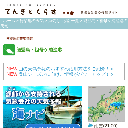
ホーム
>
行楽地の天気
>
海釣り-北陸 一覧
> 能登島・祖母ケ浦漁港の
天気
能登島・祖母ケ浦漁港
NEW
山の天気予報のおすすめ活用方法をご紹介！
NEW
登山シーズンに向け、情報がパワーアップ！
雨雲(21:00)