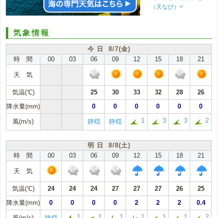
（天なび）>
気象情報
今 日 8/7(金)
時 間
00
03
06
09
12
15
18
21
天 気
気温(℃)
25
30
33
32
28
26
降水量(mm)
0
0
0
0
0
0
1
3
3
2
風(m/s)
静穏
静穏
明 日 8/8(土)
時 間
00
03
06
09
12
15
18
21
天 気
気温(℃)
24
24
24
27
27
27
26
25
降水量(mm)
0
0
0
0
2
2
2
0.4
1
1
1
1
1
1
2
風(m/s)
静穏