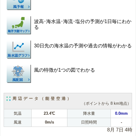
波高･海水温･海流･塩分の予測が1日毎にわか
る
30日先の海水温の予測や過去の情報がわかる
風の特徴が1つの図でわかる
周辺データ（能登空港）
（ポイントから 8 km地点）
気温
23.4℃
降水量
0.0mm
風速
0m/s
日照時間
-
8月 7日 4時