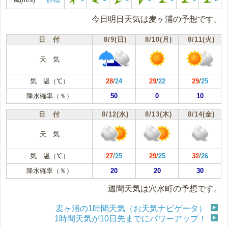
今日明日天気は麦ヶ浦の予想です。
日 付
8/9(日)
8/10(月)
8/11(火)
天 気
気 温（℃）
28
/
24
29
/
22
29
/
25
降水確率（％）
50
0
10
日 付
8/12(水)
8/13(木)
8/14(金)
天 気
気 温（℃）
27
/
25
29
/
25
32
/
26
降水確率（％）
20
20
30
週間天気は穴水町の予想です。
麦ヶ浦の1時間天気（お天気ナビゲータ）
1時間天気が10日先までにパワーアップ！