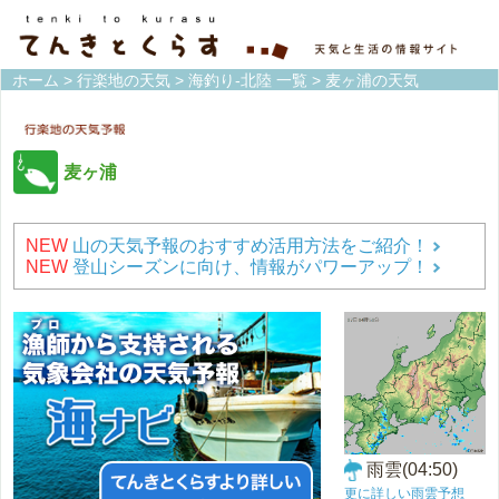
ホーム
>
行楽地の天気
>
海釣り-北陸 一覧
> 麦ヶ浦の天気
麦ヶ浦
NEW
山の天気予報のおすすめ活用方法をご紹介！
NEW
登山シーズンに向け、情報がパワーアップ！
雨雲(04:50)
更に詳しい雨雲予想