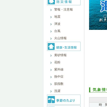
警報・注意報
地震
津波
台風
火山情報
黄砂情報
花粉
紫外線
熱中症
肌指数
気象情
洗濯
時 