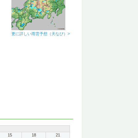
更に詳しい雨雲予想（天なび）>
15
18
21