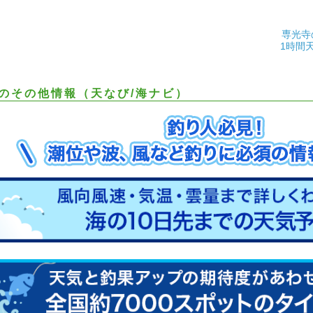
専光寺
1時間
のその他情報（天なび/海ナビ）