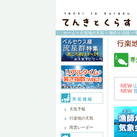
ホーム
>
行楽地の天気
>
海釣り-北陸 一
専
NEW
NEW
天気予報
行楽地の天気
雨雲レーダー