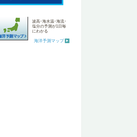
波高･海水温･海流･
塩分の予測が1日毎
にわかる
海洋予測マップ