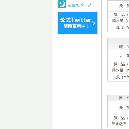
天 
気 温（
降水量（
風（m/
時 
天 
気 温（
降水量（
風（m/
日 
天 
気 温（
降水確率