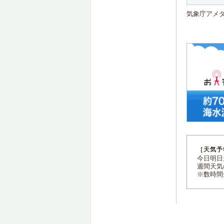
気象庁アメ
［天気予
今日明日天
週間天気
※数時間