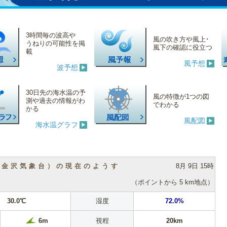
3時間毎の波高や
風の吹き方や風上･
うねりの可能性を掲
風下の確認に役立つ
載
風予想
波予想
30日先の海水温の予
風の特徴が1つの図
測や過去の情報がわ
でわかる
かる
風配図
海水温グラフ
（金沢気象台）の現在のようす
8月 9日 15時
（ポイントから 5 km地点）
30.0℃
湿度
72.0%
視程
20km
6m