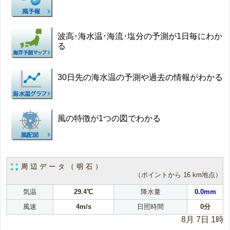
波高･海水温･海流･塩分の予測が1日毎にわか
る
30日先の海水温の予測や過去の情報がわかる
風の特徴が1つの図でわかる
周辺データ（明石）
（ポイントから 16 km地点）
気温
29.4℃
降水量
0.0mm
風速
4m/s
日照時間
0分
8月 7日 1時