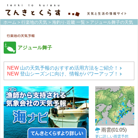
ホーム
>
行楽地の天気
>
海釣り-近畿 一覧
> アジュール舞子の天気
アジュール舞子
NEW
山の天気予報のおすすめ活用方法をご紹介！
NEW
登山シーズンに向け、情報がパワーアップ！
雨雲(01:05)
更に詳しい雨雲予想