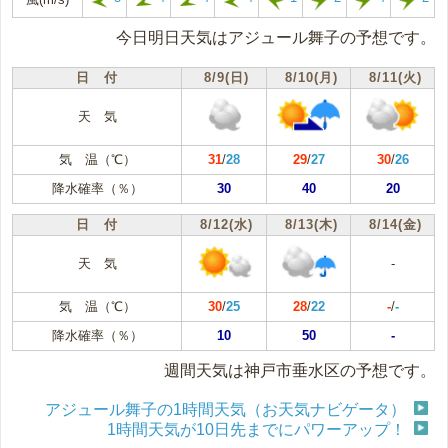
今日明日天気はアジュール舞子の予想です。
日 付
8/9(日)
8/10(月)
8/11(火)
天 気
気 温（℃）
31
/
28
29
/
27
30
/
26
降水確率（％）
30
40
20
日 付
8/12(水)
8/13(木)
8/14(金)
天 気
-
気 温（℃）
30
/
25
28
/
22
-
/
-
降水確率（％）
10
50
-
週間天気は神戸市垂水区の予想です。
アジュール舞子の1時間天気（お天気ナビゲータ）
1時間天気が10日先までにパワーアップ！