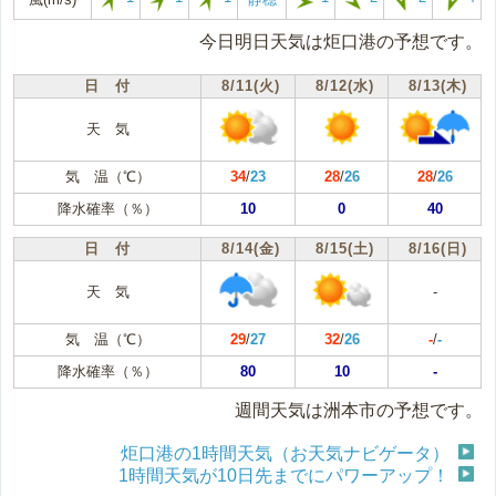
今日明日天気は炬口港の予想です。
日 付
8/11(火)
8/12(水)
8/13(木)
天 気
気 温（℃）
34
/
23
28
/
26
28
/
26
降水確率（％）
10
0
40
日 付
8/14(金)
8/15(土)
8/16(日)
天 気
-
気 温（℃）
29
/
27
32
/
26
-
/
-
降水確率（％）
80
10
-
週間天気は洲本市の予想です。
炬口港の1時間天気（お天気ナビゲータ）
1時間天気が10日先までにパワーアップ！