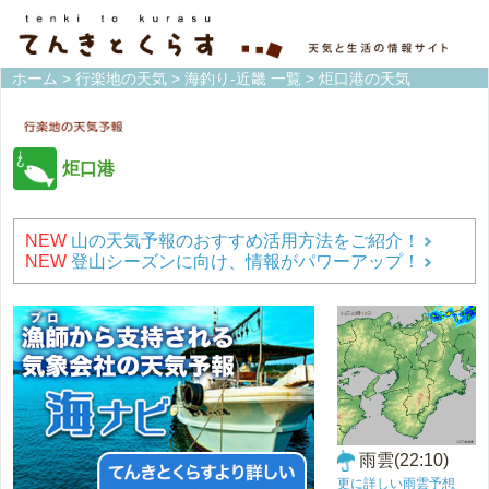
ホーム
>
行楽地の天気
>
海釣り-近畿 一覧
> 炬口港の天気
炬口港
NEW
山の天気予報のおすすめ活用方法をご紹介！
NEW
登山シーズンに向け、情報がパワーアップ！
雨雲(22:10)
更に詳しい雨雲予想