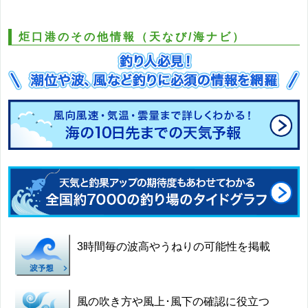
炬口港のその他情報（天なび/海ナビ）
3時間毎の波高やうねりの可能性を掲載
風の吹き方や風上･風下の確認に役立つ