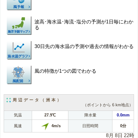
波高･海水温･海流･塩分の予測が1日毎にわか
る
30日先の海水温の予測や過去の情報がわかる
風の特徴が1つの図でわかる
周辺データ（洲本）
（ポイントから 6 km地点）
気温
27.9℃
降水量
0.0mm
4m/s
風速
日照時間
0分
8月 8日 22時