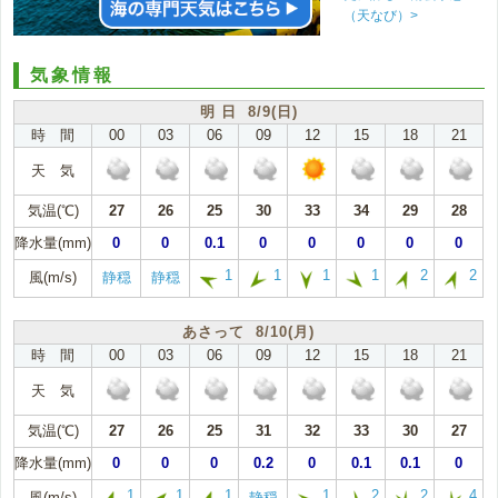
（天なび）>
気象情報
明 日 8/9(日)
時 間
00
03
06
09
12
15
18
21
天 気
気温(℃)
27
26
25
30
33
34
29
28
降水量(mm)
0
0
0.1
0
0
0
0
0
1
1
1
1
2
2
風(m/s)
静穏
静穏
あさって 8/10(月)
時 間
00
03
06
09
12
15
18
21
天 気
気温(℃)
27
26
25
31
32
33
30
27
降水量(mm)
0
0
0
0.2
0
0.1
0.1
0
1
1
1
1
2
2
4
風(m/s)
静穏