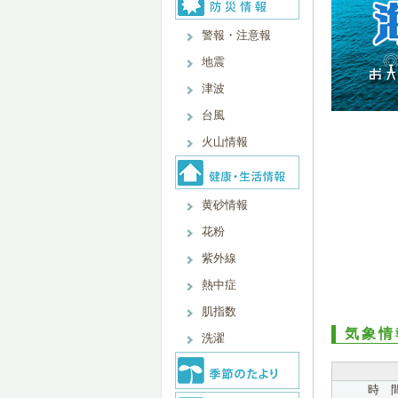
警報・注意報
地震
津波
台風
火山情報
黄砂情報
花粉
紫外線
熱中症
肌指数
気象情
洗濯
時 