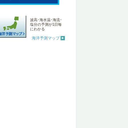
波高･海水温･海流･
塩分の予測が1日毎
にわかる
海洋予測マップ