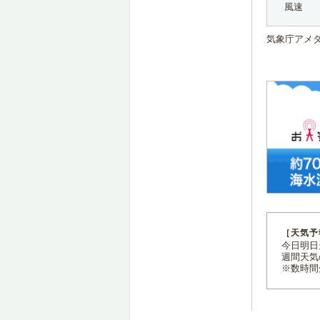
風速
気象庁アメ
［天気予
今日明日天
週間天気
※数時間