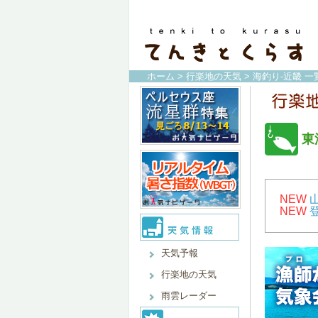
ホーム
>
行楽地の天気
>
海釣り-近畿 一
東
NEW
NEW
天気予報
行楽地の天気
雨雲レーダー