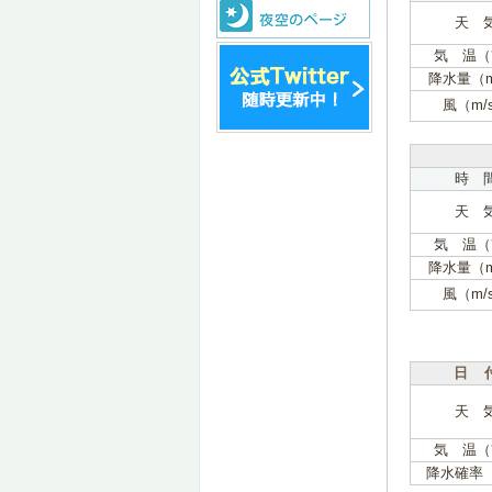
天 
気 温（
降水量（
風（m/
時 
天 
気 温（
降水量（
風（m/
日 
天 
気 温（
降水確率