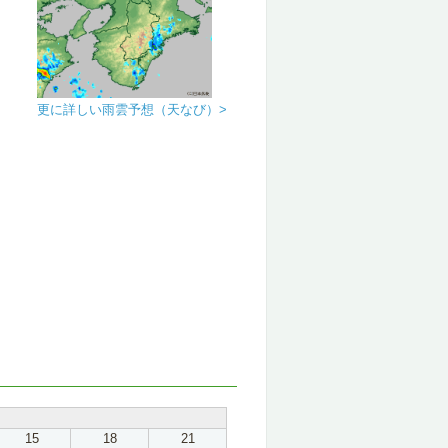
更に詳しい雨雲予想（天なび）>
15
18
21