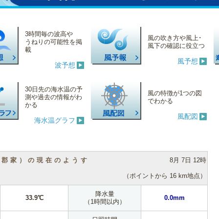
3時間毎の波高や
風の吹き方や風上･
うねりの可能性を掲
風下の確認に役立つ
載
風予想
波予想
30日先の海水温の予
風の特徴が1つの図
測や過去の情報がわ
でわかる
かる
風配図
海水温グラフ
（郡家）の現在のようす
8月 7日 12時
（ポイントから 16 km地点）
降水量
33.9℃
0.0mm
（1時間以内）