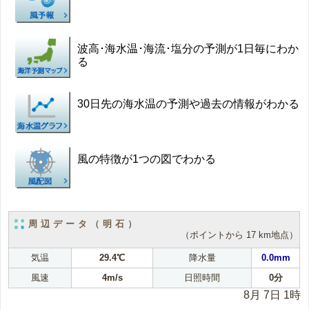
波高･海水温･海流･塩分の予測が1日毎にわか
る
30日先の海水温の予測や過去の情報がわかる
風の特徴が1つの図でわかる
周辺データ（明石）
（ポイントから 17 km地点）
気温
29.4℃
降水量
0.0mm
風速
4m/s
日照時間
0分
8月 7日 1時