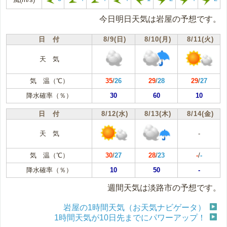
今日明日天気は岩屋の予想です。
日 付
8/9(日)
8/10(月)
8/11(火)
天 気
気 温（℃）
35
/
26
29
/
28
29
/
27
降水確率（％）
30
60
10
日 付
8/12(水)
8/13(木)
8/14(金)
天 気
-
気 温（℃）
30
/
27
28
/
23
-
/
-
降水確率（％）
10
50
-
週間天気は淡路市の予想です。
岩屋の1時間天気（お天気ナビゲータ）
1時間天気が10日先までにパワーアップ！