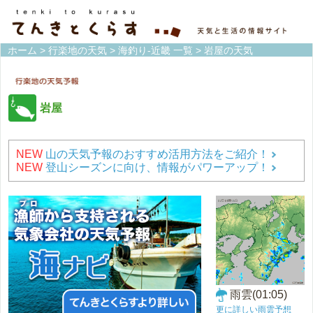
ホーム
>
行楽地の天気
>
海釣り-近畿 一覧
> 岩屋の天気
岩屋
NEW
山の天気予報のおすすめ活用方法をご紹介！
NEW
登山シーズンに向け、情報がパワーアップ！
雨雲(01:05)
更に詳しい雨雲予想