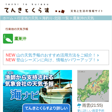
ホーム
>
行楽地の天気
>
海釣り-北陸 一覧
> 鷹巣沖の天気
鷹巣沖
NEW
山の天気予報のおすすめ活用方法をご紹介！
NEW
登山シーズンに向け、情報がパワーアップ！
雨雲(21:55)
更に詳しい雨雲予想