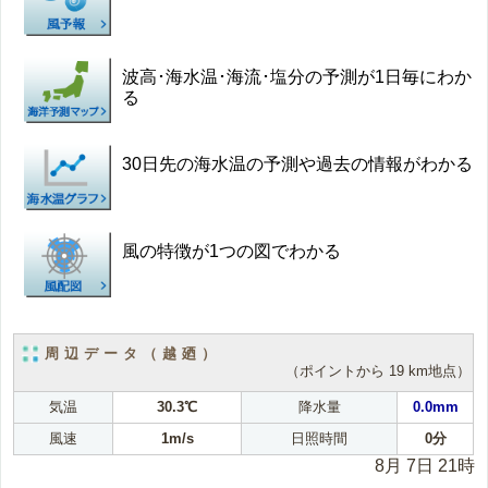
波高･海水温･海流･塩分の予測が1日毎にわか
る
30日先の海水温の予測や過去の情報がわかる
風の特徴が1つの図でわかる
周辺データ（越廼）
（ポイントから 19 km地点）
気温
30.3℃
降水量
0.0mm
風速
1m/s
日照時間
0分
8月 7日 21時