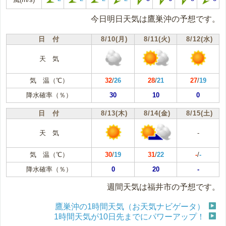
今日明日天気は鷹巣沖の予想です。
日 付
8/10(月)
8/11(火)
8/12(水)
天 気
気 温（℃）
32
/
26
28
/
21
27
/
19
降水確率（％）
30
10
0
日 付
8/13(木)
8/14(金)
8/15(土)
天 気
-
気 温（℃）
30
/
19
31
/
22
-
/
-
降水確率（％）
0
20
-
週間天気は福井市の予想です。
鷹巣沖の1時間天気（お天気ナビゲータ）
1時間天気が10日先までにパワーアップ！