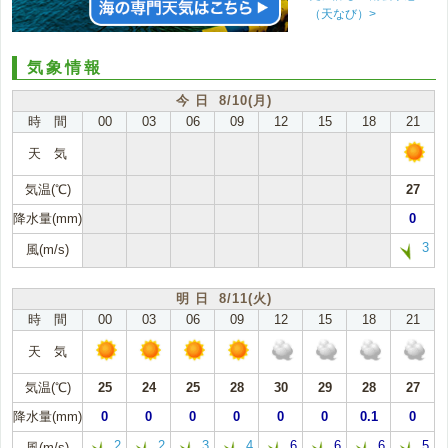
（天なび）>
気象情報
今 日 8/10(月)
時 間
00
03
06
09
12
15
18
21
天 気
気温(℃)
27
降水量(mm)
0
3
風(m/s)
明 日 8/11(火)
時 間
00
03
06
09
12
15
18
21
天 気
気温(℃)
25
24
25
28
30
29
28
27
降水量(mm)
0
0
0
0
0
0
0.1
0
2
2
3
4
6
6
6
5
風(m/s)