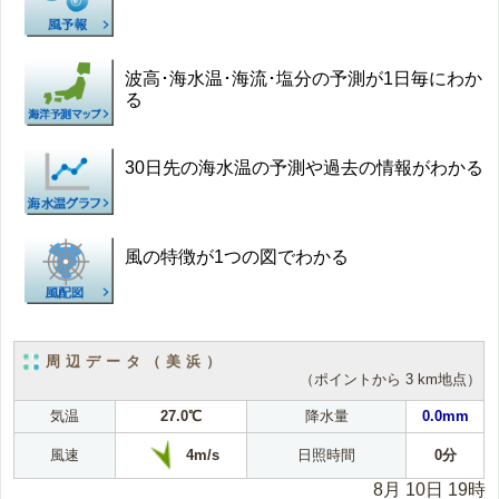
波高･海水温･海流･塩分の予測が1日毎にわか
る
30日先の海水温の予測や過去の情報がわかる
風の特徴が1つの図でわかる
周辺データ（美浜）
（ポイントから 3 km地点）
気温
27.0℃
降水量
0.0mm
4m/s
風速
日照時間
0分
8月 10日 19時