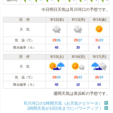
今日明日天気は耳川河口の予想です。
日 付
8/12(水)
8/13(木)
8/14(金)
天 気
気 温（℃）
29
/
26
29
/
27
31
/
23
降水確率（％）
40
30
0
日 付
8/15(土)
8/16(日)
8/17(月)
天 気
気 温（℃）
29
/
24
28
/
23
26
/
24
降水確率（％）
40
10
60
週間天気は美浜町の予想です。
耳川河口の1時間天気（お天気ナビゲータ）
1時間天気が10日先までにパワーアップ！