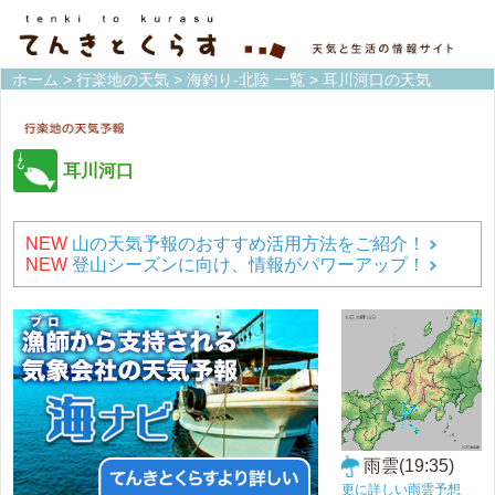
ホーム
>
行楽地の天気
>
海釣り-北陸 一覧
> 耳川河口の天気
耳川河口
NEW
山の天気予報のおすすめ活用方法をご紹介！
NEW
登山シーズンに向け、情報がパワーアップ！
雨雲(19:35)
更に詳しい雨雲予想