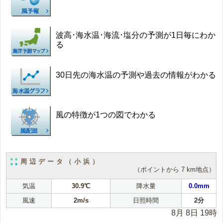
波高･海水温･海流･塩分の予測が1日毎にわか
る
30日先の海水温の予測や過去の情報がわかる
風の特徴が1つの図でわかる
周辺データ（小浜）
（ポイントから 7 km地点）
気温
30.9℃
降水量
0.0mm
風速
2m/s
日照時間
2分
8月 8日 19時