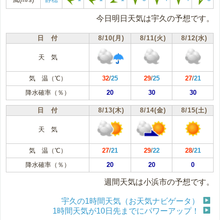
今日明日天気は宇久の予想です。
日 付
8/10(月)
8/11(火)
8/12(水)
天 気
気 温（℃）
32
/
25
29
/
25
27
/
21
降水確率（％）
20
30
30
日 付
8/13(木)
8/14(金)
8/15(土)
天 気
気 温（℃）
27
/
21
29
/
22
28
/
21
降水確率（％）
20
20
0
週間天気は小浜市の予想です。
宇久の1時間天気（お天気ナビゲータ）
1時間天気が10日先までにパワーアップ！