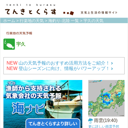
ホーム
>
行楽地の天気
>
海釣り-北陸 一覧
> 宇久の天気
宇久
NEW
山の天気予報のおすすめ活用方法をご紹介！
NEW
登山シーズンに向け、情報がパワーアップ！
雨雲(19:40)
更に詳しい雨雲予想