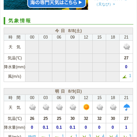
（天なび）>
気象情報
今 日 8/8(土)
時 間
00
03
06
09
12
15
18
21
天 気
気温(℃)
27
降水量(mm)
0
1
風(m/s)
明 日 8/9(日)
時 間
00
03
06
09
12
15
18
21
天 気
気温(℃)
26
25
25
30
32
32
30
27
降水量(mm)
0
0.1
0.1
0.1
0
0
0
1
1
1
1
3
4
4
3
風(m/s)
静穏