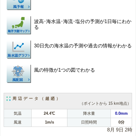
波高･海水温･海流･塩分の予測が1日毎にわか
る
30日先の海水温の予測や過去の情報がわかる
風の特徴が1つの図でわかる
周辺データ（越廼）
（ポイントから 15 km地点）
気温
24.4℃
降水量
0.0mm
風速
1m/s
日照時間
0分
8月 9日 2時