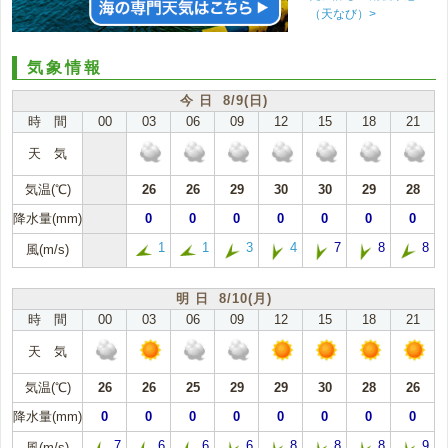
（天なび）>
気象情報
今 日 8/9(日)
時 間
00
03
06
09
12
15
18
21
天 気
気温(℃)
26
26
29
30
30
29
28
降水量(mm)
0
0
0
0
0
0
0
1
1
3
4
7
8
8
風(m/s)
明 日 8/10(月)
時 間
00
03
06
09
12
15
18
21
天 気
気温(℃)
26
26
25
29
29
30
28
26
降水量(mm)
0
0
0
0
0
0
0
0
7
6
6
6
8
8
8
9
風(m/s)