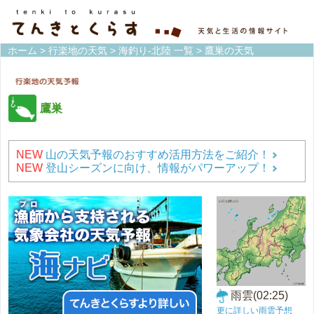
ホーム
>
行楽地の天気
>
海釣り-北陸 一覧
> 鷹巣の天気
鷹巣
NEW
山の天気予報のおすすめ活用方法をご紹介！
NEW
登山シーズンに向け、情報がパワーアップ！
雨雲(02:25)
更に詳しい雨雲予想