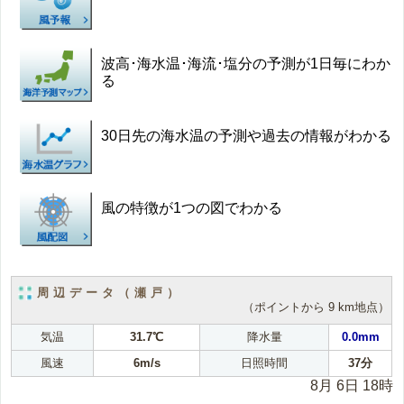
波高･海水温･海流･塩分の予測が1日毎にわか
る
30日先の海水温の予測や過去の情報がわかる
風の特徴が1つの図でわかる
周辺データ（瀬戸）
（ポイントから 9 km地点）
気温
31.7℃
降水量
0.0mm
風速
6m/s
日照時間
37分
8月 6日 18時