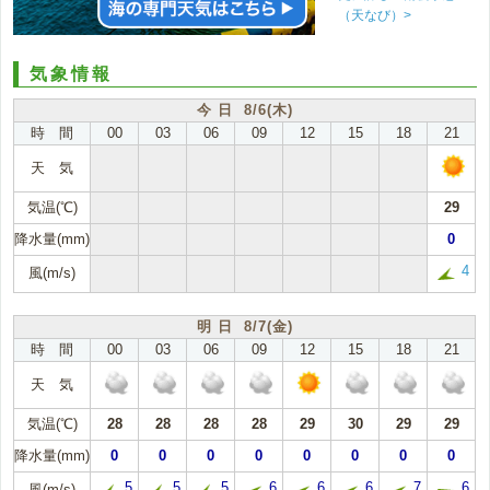
（天なび）>
気象情報
今 日 8/6(木)
時 間
00
03
06
09
12
15
18
21
天 気
気温(℃)
29
降水量(mm)
0
4
風(m/s)
明 日 8/7(金)
時 間
00
03
06
09
12
15
18
21
天 気
気温(℃)
28
28
28
28
29
30
29
29
降水量(mm)
0
0
0
0
0
0
0
0
5
5
5
6
6
6
7
6
風(m/s)