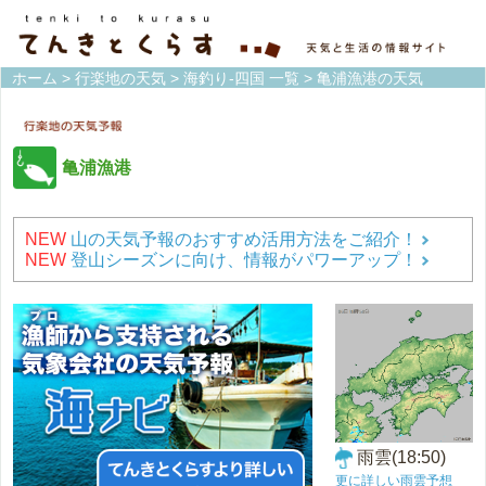
ホーム
>
行楽地の天気
>
海釣り-四国 一覧
> 亀浦漁港の天気
亀浦漁港
NEW
山の天気予報のおすすめ活用方法をご紹介！
NEW
登山シーズンに向け、情報がパワーアップ！
雨雲(18:50)
更に詳しい雨雲予想