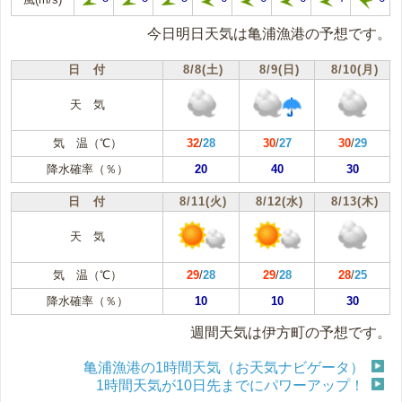
今日明日天気は亀浦漁港の予想です。
日 付
8/8(土)
8/9(日)
8/10(月)
天 気
気 温（℃）
32
/
28
30
/
27
30
/
29
降水確率（％）
20
40
30
日 付
8/11(火)
8/12(水)
8/13(木)
天 気
気 温（℃）
29
/
28
29
/
28
28
/
25
降水確率（％）
10
10
30
週間天気は伊方町の予想です。
亀浦漁港の1時間天気（お天気ナビゲータ）
1時間天気が10日先までにパワーアップ！