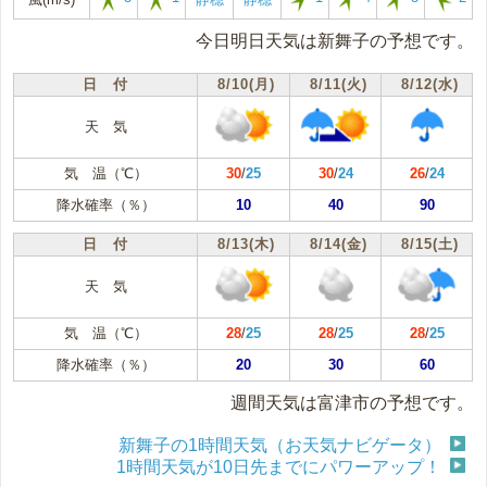
今日明日天気は新舞子の予想です。
日 付
8/10(月)
8/11(火)
8/12(水)
天 気
気 温（℃）
30
/
25
30
/
24
26
/
24
降水確率（％）
10
40
90
日 付
8/13(木)
8/14(金)
8/15(土)
天 気
気 温（℃）
28
/
25
28
/
25
28
/
25
降水確率（％）
20
30
60
週間天気は富津市の予想です。
新舞子の1時間天気（お天気ナビゲータ）
1時間天気が10日先までにパワーアップ！