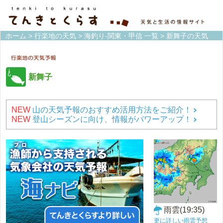
ホーム
>
行楽地の天気
>
海釣り-関東・甲信 一覧
> 新舞子の天気
新舞子
NEW
山の天気予報のおすすめ活用方法をご紹介！
NEW
登山シーズンに向け、情報がパワーアップ！
雨雲(19:35)
更に詳しい雨雲予想