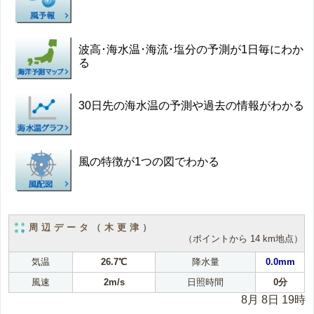
波高･海水温･海流･塩分の予測が1日毎にわか
る
30日先の海水温の予測や過去の情報がわかる
風の特徴が1つの図でわかる
周辺データ（木更津）
（ポイントから 14 km地点）
気温
26.7℃
降水量
0.0mm
風速
2m/s
日照時間
0分
8月 8日 19時