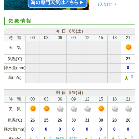
（天なび）>
気象情報
今 日 8/8(土)
時 間
00
03
06
09
12
15
18
21
天 気
気温(℃)
27
降水量(mm)
0
3
風(m/s)
明 日 8/9(日)
時 間
00
03
06
09
12
15
18
21
天 気
気温(℃)
26
25
26
30
31
30
28
26
降水量(mm)
0
0
0
0
0
0
0
0
3
1
1
4
3
2
風(m/s)
静穏
静穏