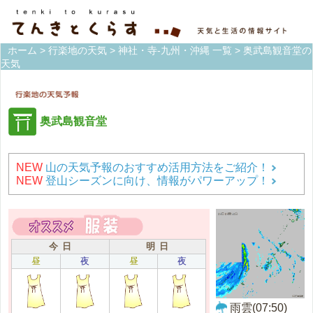
ホーム
>
行楽地の天気
>
神社・寺-九州・沖縄 一覧
> 奥武島観音堂の
天気
奥武島観音堂
NEW
山の天気予報のおすすめ活用方法をご紹介！
NEW
登山シーズンに向け、情報がパワーアップ！
今 日
明 日
昼
夜
昼
夜
雨雲(07:50)