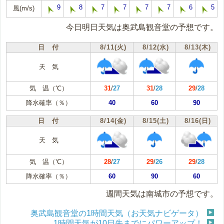
9
8
7
7
7
7
6
5
風(m/s)
今日明日天気は奥武島観音堂の予想です。
日 付
8/11(火)
8/12(水)
8/13(木)
天 気
気 温（℃）
31
/
27
31
/
28
29
/
28
降水確率（％）
40
60
90
日 付
8/14(金)
8/15(土)
8/16(日)
天 気
気 温（℃）
28
/
27
29
/
26
29
/
28
降水確率（％）
60
90
60
週間天気は南城市の予想です。
奥武島観音堂の1時間天気（お天気ナビゲータ）
1時間天気が10日先までにパワーアップ！