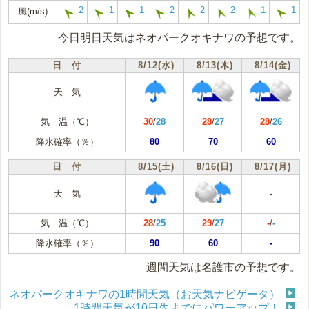
2
1
1
2
2
2
1
1
風(m/s)
今日明日天気はネオパークオキナワの予想です。
日 付
8/12(水)
8/13(木)
8/14(金)
天 気
気 温（℃）
30
/
28
28
/
27
28
/
26
降水確率（％）
80
70
60
日 付
8/15(土)
8/16(日)
8/17(月)
天 気
-
気 温（℃）
28
/
25
29
/
27
-
/
-
降水確率（％）
90
60
-
週間天気は名護市の予想です。
ネオパークオキナワの1時間天気（お天気ナビゲータ）
1時間天気が10日先までにパワーアップ！