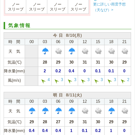
更に詳しい雨雲予想
ノー
ノー
ノー
ノー
スリーブ
スリーブ
スリーブ
スリーブ
（天なび）>
気象情報
今 日 8/10(月)
時 間
00
03
06
09
12
15
18
21
天 気
気温(℃)
28
29
30
31
31
30
29
降水量(mm)
2
0.2
0.4
0
0.1
0.1
0
4
3
3
3
3
3
2
風(m/s)
明 日 8/11(火)
時 間
00
03
06
09
12
15
18
21
天 気
気温(℃)
29
28
27
29
31
30
29
29
降水量(mm)
0.4
0.4
0.4
1
0.1
0.2
1
0