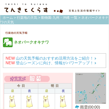
ホーム
>
行楽地の天気
>
動物園-九州・沖縄 一覧
> ネオパークオキナ
ワの天気
ネオパークオキナワ
NEW
山の天気予報のおすすめ活用方法をご紹介！
NEW
登山シーズンに向け、情報がパワーアップ！
今 日
明 日
昼
夜
昼
夜
雨雲(00:00)